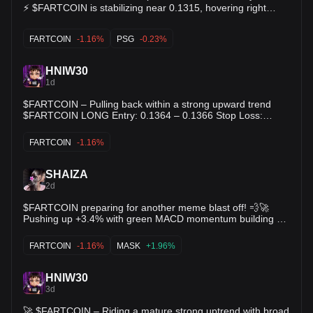
⚡️ $FARTCOIN is stabilizing near 0.1315, hovering right
around its lower support zone at 0.1290 0.1343. 📉 KDJ
indicator heavily oversold (J ~ -0.86), signaling a classic
FARTCOIN
-1.16%
PSG
-0.23%
mean-reversion setup 📊 Selling volume cooling down after
the pullback from the 0.1780 top 🎯 Target 1: 0.1456
HNIW30
(Immediate resistance line) 🎯 Target 2: 0.1563 (EMA10
1d
recovery target) Accumulation zone forming watching for the
reversal surge! 💥 $PSG $GRAM
$FARTCOIN – Pulling back within a strong upward trend
$FARTCOIN LONG Entry: 0.1364 – 0.1366 Stop Loss:
0.1337 TP: 0.1392 - 0.1419 - 0.1446
FARTCOIN
-1.16%
SHAIZA
2d
$FARTCOIN preparing for another meme blast off! 💨🚀
Pushing up +3.4% with green MACD momentum building up
nicely! Holding strong above the $0.117 support line with
buyers pushing price back toward the $0.143 resistance.
FARTCOIN
-1.16%
MASK
+1.96%
Next stop: new wicks up. $MASK $LPT
HNIW30
3d
🚀 $FARTCOIN – Riding a mature strong uptrend with broad