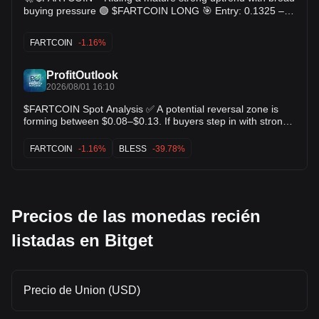
buying pressure 🟢 $FARTCOIN LONG 🎯 Entry: 0.1325 –
0.1328 🛑 Stop Loss: 0.1300 🎯 TP: 0.1353 - 0.1380 -
0.1406
FARTCOIN
-1.16%
ProfitOutlook
2026/08/01 16:10
$FARTCOIN Spot Analysis ✅ A potential reversal zone is
forming between $0.08–$0.13. If buyers step in with strong
momentum and the market remains favorable, this could
mark the beginning of a bullish move. 🎯 Mid-term Target:
FARTCOIN
-1.16%
BLESS
-39.78%
$0.20–$0.30 $BLESS $Beat
Precios de las monedas recién
listadas en Bitget
Precio de Union (USD)