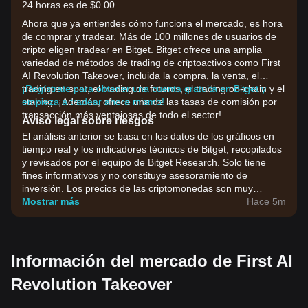
24 horas es de $0.00.
Ahora que ya entiendes cómo funciona el mercado, es hora
de comprar y tradear. Más de 100 millones de usuarios de
cripto eligen tradear en Bitget. Bitget ofrece una amplia
variedad de métodos de trading de criptoactivos como First
AI Revolution Takeover, incluida la compra, la venta, el
trading en spot, el trading de futuros, el trading on-chain y el
¡Regístrate para obtener una cuenta gratuita en Bitget y
staking. ¡Además, ofrece una de las tasas de comisión por
empieza a tradear ahora mismo!
transacción más ventajosas de todo el sector!
Aviso legal sobre riesgos
El análisis anterior se basa en los datos de los gráficos en
tiempo real y los indicadores técnicos de Bitget, recopilados
y revisados por el equipo de Bitget Research. Solo tiene
fines informativos y no constituye asesoramiento de
inversión. Los precios de las criptomonedas son muy
volátiles. Toma tus decisiones de inversión en función de tu
Mostrar más
Hace 5m
tolerancia al riesgo.
Información del mercado de First AI
Revolution Takeover