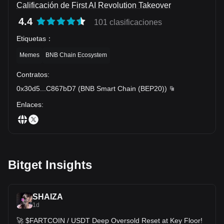
Calificación de First AI Revolution Takeover
4.4
101 clasificaciones
Etiquetas
：
Memes
BNB Chain Ecosystem
Contratos
:
0x30d5
...
C867bD7
(
BNB Smart Chain (BEP20)
)
Enlaces
:
Bitget Insights
SHAIZA
1d
🚀 $FARTCOIN / USDT Deep Oversold Reset at Key Floor!