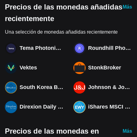
Precios de las monedas añadidas
Más
recientemente
Una selección de monedas añadidas recientemente
Tema Photonics & Optical ETF
Roundhill Photonics & Optics ETF
Vektes
StonkBroker
South Korea Bull 3X ETF Tokenized bStocks
Johnson & Johnson (Derivatives)
Direxion Daily MSCI South Korea Bull 3X ETF (Derivatives)
iShares MSCI South Korea ETF Tokenized bStocks
Precios de las monedas en
Más