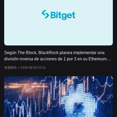
Según The Block, BlackRock planea implementar una
división inversa de acciones de 1 por 3 en su Ethereum
Trust ETF (ETHA) el 6 de octubre, fusionando cada 3
智通财经
•
2026-08-05 03:31
acciones en 1 para aumentar el valor neto de los activos
por acción sin modificar el valor total de las posiciones de
los inversores ni el tamaño de los activos del fondo. Eric
Balchunas, analista senior de ETFs de Bloomberg, señaló
que esto reducirá el costo de negociación de 7 puntos
básicos a aproximadamente 2 puntos básicos. El precio a