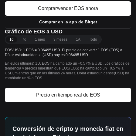
Comprar/vender EOS ahora
Comprar en la app de Bitget
Gráfico de EOS a USD
1d
7d
1 mes
3 meses
1A
Todo
EOS/USD: 1 EOS = 0.06495 USD. El precio de convertir 1 EOS (EOS) a
Dólar estadounidense (USD) hoy es 0.06495 USD.
En el/los último(s) 1D, EOS ha cambiado un +0.57% a USD. Los gráficos de
tendencia y precios muestran que EOS(EOS) ha cambiado un +0.57% a
USD, mientras que en las últimas 24 horas, Dólar estadounidense(USD) ha
cambiado un % a EOS.
Precio en tiempo real de EOS
Conversión de cripto y moneda fiat en