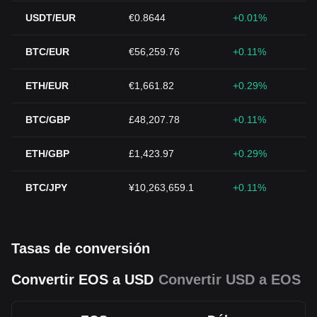
USDT/EUR
€0.8644
+0.01%
BTC/EUR
€56,259.76
+0.11%
ETH/EUR
€1,661.82
+0.29%
BTC/GBP
£48,207.78
+0.11%
ETH/GBP
£1,423.97
+0.29%
BTC/JPY
¥10,263,659.1
+0.11%
Tasas de conversión
Convertir EOS a USD
Convertir USD a EOS