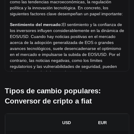
como las tendencias macroeconómicas, la regulación
máximo histórico actual.
política y la innovación tecnológica. En concreto, los
siguientes factores clave desempeñan un papel importante:
¿Cuál es la tendencia del precio de en USD?
En los últimos 7 días, el tipo de cambio de EOS (EOS)
Sentimiento del mercado:
El sentimiento y la confianza de
aumentó un 3.41%. Durante el último mes, el tipo de
los inversores influyen considerablemente en la dinámica de
cambio de EOS (EOS) bajó un 16.18% frente a Dólar
EOS/USD. Cuando hay noticias positivas en el mercado
estadounidense (USD).
acerca de la adopción generalizada de EOS o grandes
avances tecnológicos, suele desencadenarse el optimismo
en el mercado e impulsarse la subida de EOS/USD. Por el
contrario, las noticias negativas, como los límites
regulatorios y las vulnerabilidades de seguridad, pueden
desencadenar el pánico en el mercado y provocar un
descenso de EOS/USD.
Tipos de cambio populares:
Entorno regulatorio:
Las políticas y regulaciones
gubernamentales en torno a las criptomonedas repercuten
Conversor de cripto a fiat
directamente en su aceptación, lo que a su vez determina
su valor en relación con monedas tradicionales como el
dólar estadounidense. Las regulaciones claras y favorables
pueden aumentar la confianza de los inversores en las
USD
EUR
criptomonedas e impulsar su valor. Por el contrario, las
políticas regulatorias imprecisas o demasiado estrictas