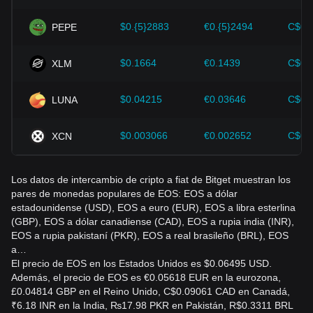
tomar decisiones equivocadas. Tras considerar estos
factores, los inversores también deben monitorear de cerca
$0.{5}2883
€0.{5}2494
C$0.
PEPE
los futuros cambios en el precio de EOS y ajustar sus
estrategias de inversión en consecuencia en un mercado en
evolución.
$0.1664
€0.1439
C$0.
XLM
$0.04215
€0.03646
C$0.
LUNA
$0.003066
€0.002652
C$0.
XCN
Los datos de intercambio de cripto a fiat de Bitget muestran los
pares de monedas populares de EOS: EOS a dólar
estadounidense (USD), EOS a euro (EUR), EOS a libra esterlina
(GBP), EOS a dólar canadiense (CAD), EOS a rupia india (INR),
EOS a rupia pakistaní (PKR), EOS a real brasileño (BRL), EOS
a…
El precio de EOS en los Estados Unidos es $0.06495 USD.
Además, el precio de EOS es €0.05618 EUR en la eurozona,
£0.04814 GBP en el Reino Unido, C$0.09061 CAD en Canadá,
₹6.18 INR en la India, ₨17.98 PKR en Pakistán, R$0.3311 BRL