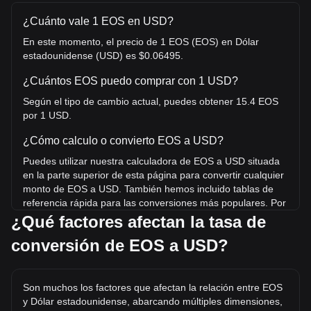
¿Cuánto vale 1 EOS en USD?
En este momento, el precio de 1 EOS (EOS) en Dólar
estadounidense (USD) es $0.06495.
¿Cuántos EOS puedo comprar con 1 USD?
Según el tipo de cambio actual, puedes obtener 15.4 EOS
por 1 USD.
¿Cómo calculo o convierto EOS a USD?
Puedes utilizar nuestra calculadora de EOS a USD situada
en la parte superior de esta página para convertir cualquier
monto de EOS a USD. También hemos incluido tablas de
referencia rápida para las conversiones más populares. Por
ejemplo, 5 USD equivalen a 76.98 EOS, mientras que 5
¿Qué factores afectan la tasa de
EOS tienen un costo estimado de 0.3248USD.
conversión de EOS a USD?
¿Cuál es el precio más alto de EOS/USD en la
historia?
Son muchos los factores que afectan la relación entre EOS
El precio máximo histórico de 1 EOS en USD es $22.89.
y Dólar estadounidense, abarcando múltiples dimensiones,
Queda por ver si el valor de 1 EOS/USD superará el