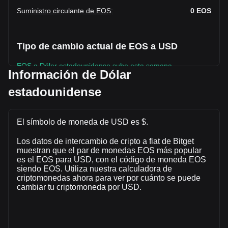
Suministro circulante de EOS
:
0
EOS
Tipo de cambio actual de EOS a USD
EOS a Dólar estadounidense sube esta semana.
Información de Dólar
El precio de mercado actual de EOS es de $0.06495 por
estadounidense
EOS y tiene una capitalización de mercado total de $0 USD
basada en un suministro circulante de -- EOS. El volumen
de trading de EOS se modificó en un -46.78% ($-2,897.71
El símbolo de moneda de USD es $.
USD) en las últimas 24 horas. El último día de trading, el
volumen de operaciones de EOS fue $6,194.19.
Los datos de intercambio de cripto a fiat de Bitget
muestran que el par de monedas EOS más popular
es el EOS para USD, con el código de moneda EOS
Más información acerca de EOS en Bitget
siendo EOS. Utiliza nuestra calculadora de
criptomonedas ahora para ver por cuánto se puede
Precio de EOS
cambiar tu criptomoneda por USD.
Predicción de precios de EOS
¿Qué es EOS (EOS)?
Calculadora de ganancias de EOS