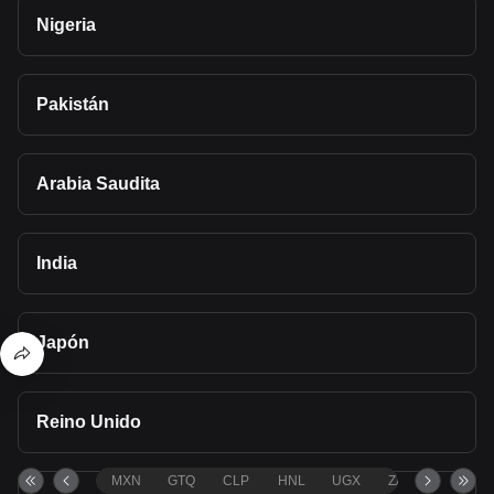
Nigeria
Pakistán
Arabia Saudita
India
Japón
Reino Unido
MXN
GTQ
CLP
HNL
UGX
ZAR
TND