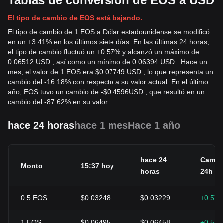
Tablas de conversión de EOS a USD
El tipo de cambio de EOS está bajando.
El tipo de cambio de 1 EOS a Dólar estadounidense se modificó
en un +3.41% en los últimos siete días. En las últimas 24 horas,
el tipo de cambio fluctuó un +0.57% y alcanzó un máximo de
0.06512 USD , así como un mínimo de 0.06394 USD . Hace un
mes, el valor de 1 EOS era $0.07749 USD , lo que representa un
cambio del -16.18% con respecto a su valor actual. En el último
año, EOS tuvo un cambio de
-
$
0.4596
USD
, que resultó en un
cambio del -87.62% en su valor.
hace 24 horas
hace 1 mes
Hace 1 año
hace 24
Cambi
Monto
15:37 hoy
horas
24h
0.5
EOS
$0.03248
$0.03229
+0.57
1
EOS
$0.06495
$0.06458
+0.57