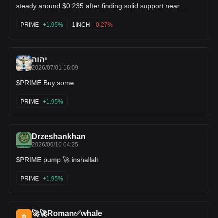
steady around $0.235 after finding solid support near
$0.225. Higher lows are starting to form on the daily chart,
with moving averages starting to curl upward. Looking for a
PRIME
+1.95%
1INCH
-0.27%
push back toward the $0.35+ resistance zone! $1INCH
$GRT
יהוה
2026/07/01 16:09
$PRIME Buy some
PRIME
+1.95%
Drzeshankhan
2026/06/10 04:25
$PRIME pump 🚀 inshallah
PRIME
+1.95%
🚀🚀Roman✅whale