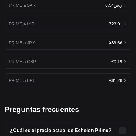
PRIME a SAR
ر.س0.94
PRIME a INR
₹23.91
PRIME a JPY
¥39.66
PRIME a GBP
£0.19
PRIME a BRL
R$1.28
Preguntas frecuentes
¿Cuál es el precio actual de Echelon Prime?