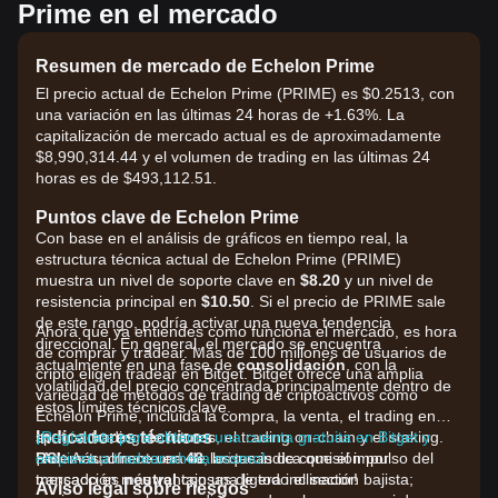
Prime en el mercado
Resumen de mercado de Echelon Prime
El precio actual de Echelon Prime (PRIME) es $0.2513, con
una variación en las últimas 24 horas de +1.63%. La
capitalización de mercado actual es de aproximadamente
$8,990,314.44 y el volumen de trading en las últimas 24
horas es de $493,112.51.
Puntos clave de Echelon Prime
Con base en el análisis de gráficos en tiempo real, la
estructura técnica actual de Echelon Prime (PRIME)
muestra un nivel de soporte clave en
$8.20
y un nivel de
resistencia principal en
$10.50
. Si el precio de PRIME sale
de este rango, podría activar una nueva tendencia
Ahora que ya entiendes cómo funciona el mercado, es hora
direccional. En general, el mercado se encuentra
de comprar y tradear. Más de 100 millones de usuarios de
actualmente en una fase de
consolidación
, con la
cripto eligen tradear en Bitget. Bitget ofrece una amplia
volatilidad del precio concentrada principalmente dentro de
variedad de métodos de trading de criptoactivos como
estos límites técnicos clave.
Echelon Prime, incluida la compra, la venta, el trading en
Indicadores técnicos
spot, el trading de futuros, el trading on-chain y el staking.
¡Regístrate para obtener una cuenta gratuita en Bitget y
RSI:
¡Además, ofrece una de las tasas de comisión por
empieza a tradear ahora mismo!
Actualmente en
48
, lo que indica que el impulso del
mercado es
transacción más ventajosas de todo el sector!
neutral
con una ligera inclinación bajista;
Aviso legal sobre riesgos