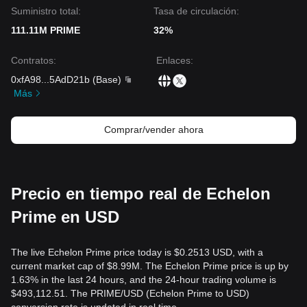
Suministro total:
Tasa de circulación:
111.11M PRIME
32%
Contratos
:
Enlaces
:
0xfA98
...
5AdD21b
(
Base
)
Más
Comprar/vender ahora
Precio en tiempo real de Echelon
Prime en USD
The live Echelon Prime price today is $0.2513 USD, with a
current market cap of $8.99M. The Echelon Prime price is up by
1.63% in the last 24 hours, and the 24-hour trading volume is
$493,112.51. The PRIME/USD (Echelon Prime to USD)