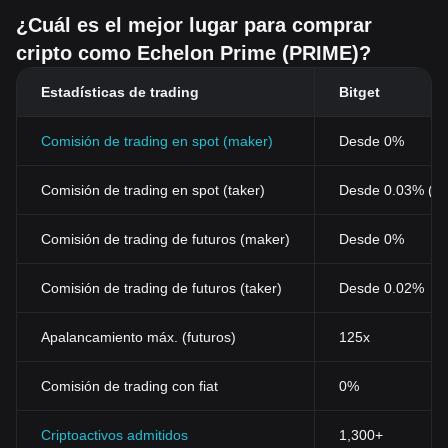
inversores puede cr
ear una economía sostenible para PRIME. A
¿Cuál es el mejor lugar para comprar
medida que el ecosistema de Echelon Prime evolucione y
cripto como Echelon Prime (PRIME)?
madure, estas políticas económicas
serán fundamentales para
dar forma a la trayectoria del precio del token, convirtiéndolo en
Estadísticas de trading
Bitget
una consideración clave tanto pa
ra los traders como para los
participantes en las experiencias de juego descentralizadas de la
plataforma.
Comisión de trading en spot (maker)
Desde 0%
Los interesados en invertir o hacer trading con PRIME podrían
preguntarse: ¿Dónde comprar Echelon Prime? Puedes comprar
Comisión de trading en spot (taker)
Desde 0.03% (0
Echelon Prime en los principa
les exchanges, como Bitget, que
ofrece una plataforma segura y fácil de usar para los entusiastas
de las criptomonedas.
Comisión de trading de futuros (maker)
Desde 0%
Comisión de trading de futuros (taker)
Desde 0.02%
Apalancamiento máx. (futuros)
125x
Comisión de trading con fiat
0%
Criptoactivos admitidos
1,300+