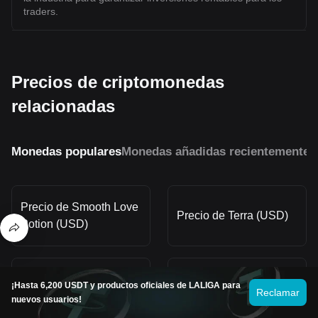
traders.
Precios de criptomonedas
relacionadas
Monedas populares
Monedas añadidas recientemente
M
Precio de Smooth Love
Precio de Terra (USD)
Potion (USD)
Precio de Shiba Inu
Precio de Dogecoin
¡Hasta 6,200 USDT y productos oficiales de LALIGA para
Reclamar
(USD)
(USD)
nuevos usuarios!