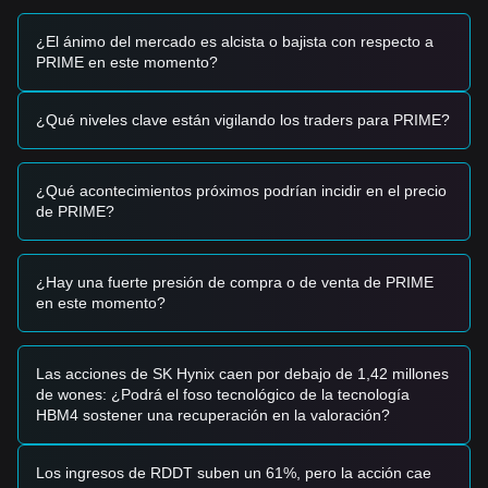
•
Staking en el ecosistema:
Los cambios en los
rendimientos de staking del ecosistema de Echelon y en los
¿El ánimo del mercado es alcista o bajista con respecto a
niveles de participación en la gobernanza están influyendo
PRIME en este momento?
en la oferta circulante y en la profundidad del mercado
líquido.
¿Qué niveles clave están vigilando los traders para PRIME?
Señales de trading
Con base en la estructura técnica actual y el impulso del
mercado, se proporcionan las siguientes estrategias de
¿Qué acontecimientos próximos podrían incidir en el precio
referencia:
de PRIME?
Zona potencial de compra
• Si el precio de PRIME se aproxima al nivel de
$8.20
y
muestra un rebote claro o una vela de reversión alcista,
podría formarse una oportunidad de compra a corto plazo.
¿Hay una fuerte presión de compra o de venta de PRIME
• Si el precio rompe por encima de
$10.50
con un aumento
en este momento?
significativo del volumen, es probable que confirme un
cambio de vuelta hacia una tendencia alcista.
Escenario de riesgo
Las acciones de SK Hynix caen por debajo de 1,42 millones
• Si el precio de PRIME cae por debajo del nivel de
$7.50
de wones: ¿Podrá el foso tecnológico de la tecnología
(soporte secundario), el mercado podría entrar en una fase
HBM4 sostener una recuperación en la valoración?
de corrección más profunda con objetivos en niveles macro
más bajos.
Estrategia de compra
Los ingresos de RDDT suben un 61%, pero la acción cae