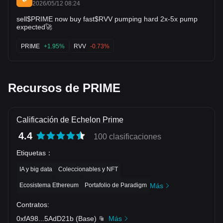
2026/05/12 08:24
sell$PRIME now buy fast$RVV pumping hard 2x-5x pump
expected🚀
PRIME
+1.95%
RVV
-0.73%
Recursos de PRIME
Calificación de Echelon Prime
4.4
100 clasificaciones
Etiquetas
：
IA y big data
Coleccionables y NFT
Ecosistema Ethereum
Portafolio de Paradigm
Más
Contratos
:
0xfA98
...
5AdD21b
(
Base
)
Más