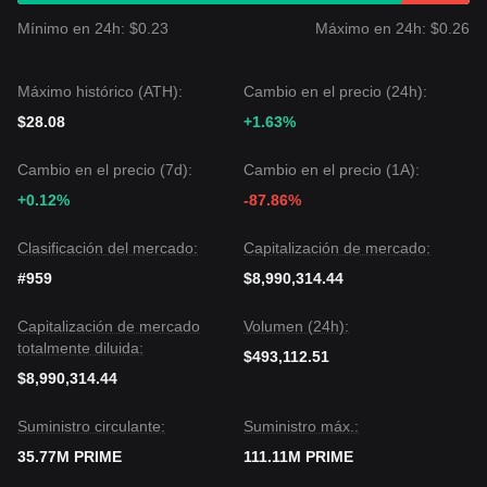
manteniéndose
prudente
. Los operadores en gran medida
esperan un catalizador del mercado más amplio de altcoins
Mínimo en 24h: $0.23
Máximo en 24h: $0.26
o noticias específicas del ecosistema.
Perspectiva futura del mercado
Si PRIME rompe por encima de
$10.50
, el siguiente objetivo
Máximo histórico (ATH):
Cambio en el precio (24h):
de precio probablemente sea
$12.80
.
$28.08
+1.63%
Si PRIME cae por debajo de
$8.20
, el siguiente objetivo de
precio podría ser
$7.50
.
Consenso del mercado
Cambio en el precio (7d):
Cambio en el precio (1A):
El consenso general entre los analistas es que, si bien
+0.12%
-87.86%
Echelon Prime podría experimentar fluctuaciones continuas
o consolidación en el corto plazo inmediato, mientras
Clasificación del mercado:
Capitalización de mercado:
mantenga el soporte clave en
$8.20
, se espera que la
tendencia de mediano plazo permanezca
constructiva
, con
#959
$8,990,314.44
potencial de recuperación.
Capitalización de mercado
Volumen (24h):
totalmente diluida:
$493,112.51
$8,990,314.44
Suministro circulante:
Suministro máx.:
35.77M PRIME
111.11M PRIME