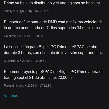
utiliza para las transacciones, el staking y la gobernanza dentro
Prime ya ha sido distribuido y el trading spot se habilitará
de la plataforma, s
u valor está estrechamente ligado a la
hoy a las 20:00.
actividad y el crecimiento del ecosistema. Cuantos más usuarios
Odaily星球日报
•
2026-04-21 10:05
participen en juegos y servicios que requieran PRIME, mayor
será la demanda potencial del token, lo que puede repercutir
El motor deflacionario de DMD está a máxima velocidad:
positivamente en su precio.
la quema acumulada en 7 días supera los 34 mil tokens.
El s
entimiento del mercado también desempeña un papel crucial
en la determinación del precio de PRIME. Este sentimiento a
Cointime
•
2026-04-21 08:28
menudo se ve impulsado por tendencias más amplias en el
mercado de las criptomonedas, los avances tecnológicos dentro
La suscripción para Bitget IPO Prime preSPAC se abre
de la plataforma de
Echelon Prime y el éxito de los juegos y
durante 3 horas, con el monto de inversión superando los
proyectos que utilizan el ecosistema. Las noticias positivas, como
70 millones de dólares.
el éxito de los lanzamientos de juegos o las asociaciones con
BlockBeats
•
2026-04-18 09:51
destacadas empresas de videojuegos, pueden provocar un
aumento de la confianza de los
inversores y una subida de la
El primer proyecto preSPAX de Bitget IPO Prime abrirá el
cotización de PRIME. Por el contrario, los acontecimientos
trading spot el 21 de abril a las 20:00 hs.
negativos o una caída del mercado de criptomonedas pueden
provocar una disminución del precio.
ForesightNews
•
2026-04-17 12:10
Además, la tokenomics de PRIME, incluido su suministro total, el
calenda
rio de distribución y cualquier mecanismo de quema de
Ver más
tokens o de control de la inflación, son fundamentales para su
valor a largo plazo. Un modelo de tokens bien diseñado que se
ajuste a los intereses tanto de los jugadores como de los