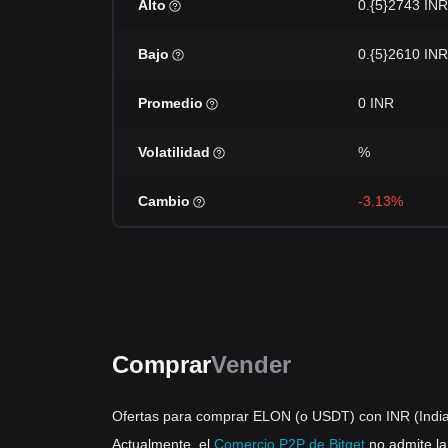
Alto
0.{5}2743 INR
Bajo
0.{5}2610 INR
Promedio
0 INR
Volatilidad
%
Cambio
-3.13%
Comprar
Vender
Ofertas para comprar ELON (o USDT) con INR (Indi
Actualmente, el
Comercio P2P de Bitget
no admite l