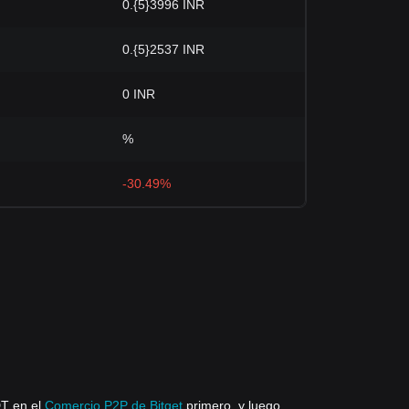
0.{5}3996 INR
0.{5}2537 INR
0 INR
%
-30.49%
DT en el
Comercio P2P de Bitget
primero, y luego