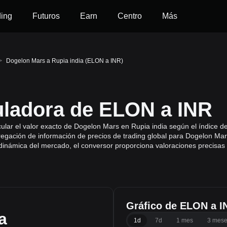
ding
Futuros
Earn
Centro
Más
>
Dogelon Mars a Rupia india (ELON a INR)
uladora de ELON a INR
ular el valor exacto de Dogelon Mars en Rupia india según el índice d
regación de información de precios de trading global para Dogelon Ma
a dinámica del mercado, el conversor proporciona valoraciones precisas
Gráfico de ELON a I
a
1d
7d
1 mes
3 mes