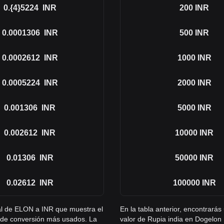
0.{4}5224
INR
200
INR
0.0001306
INR
500
INR
0.0002612
INR
1000
INR
0.0005224
INR
2000
INR
0.001306
INR
5000
INR
0.002612
INR
10000
INR
0.01306
INR
50000
INR
0.02612
INR
100000
INR
ral de ELON a INR que muestra el
En la tabla anterior, encontrará
 de conversión más usados. La
valor de Rupia india en Dogelon