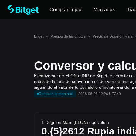
Comprar cripto
Mercados
Tra
Bitget
>
Precios de las criptos
>
Precio de Dogelon Mars
Conversor y calc
El conversor de ELON a INR de Bitget te permite calc
datos de la tasa de conversión se derivan de una ag
siguiendo el valor de tu portafolio o monitoreando l
Datos en tiempo real
·
2026-08-06 12:26 UTC+0
1 Dogelon Mars (ELON) equivale a
0.{5}2612
Rupia indi