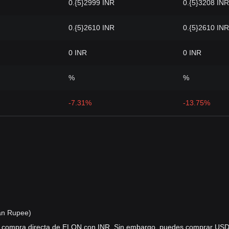
0.{5}2999 INR
0.{5}3208 INR
0.{5}2610 INR
0.{5}2610 INR
0 INR
0 INR
%
%
-7.31%
-13.75%
an Rupee)
a compra directa de ELON con INR. Sin embargo, puedes comprar US