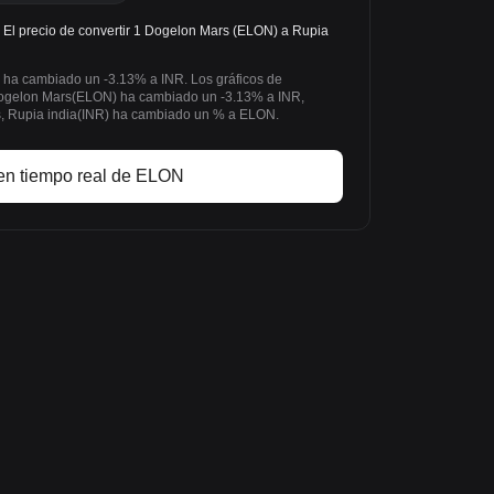
El precio de convertir 1 Dogelon Mars (ELON) a Rupia
s ha cambiado un -3.13% a INR. Los gráficos de
Dogelon Mars(ELON) ha cambiado un -3.13% a INR,
as, Rupia india(INR) ha cambiado un % a ELON.
en tiempo real de ELON