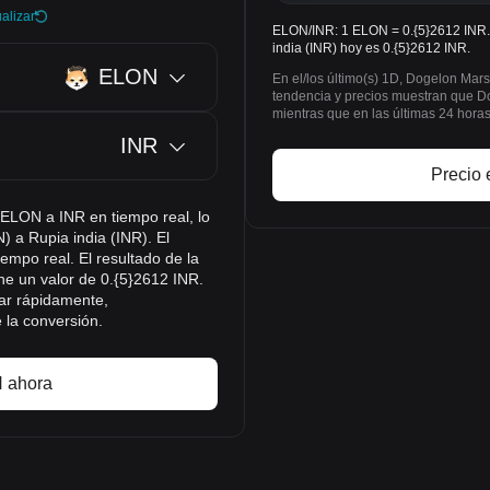
alizar
ELON/INR: 1 ELON = 0.{5}2612 INR. 
india (INR) hoy es 0.{5}2612 INR.
ELON
En el/los último(s) 1D, Dogelon Mar
tendencia y precios muestran que 
mientras que en las últimas 24 hor
INR
Precio 
 ELON a INR en tiempo real, lo
) a Rupia india (INR). El
empo real. El resultado de la
e un valor de 0.{5}2612 INR.
ar rápidamente,
 la conversión.
 ahora