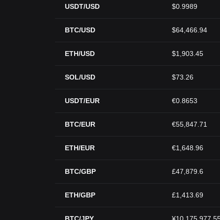
USDT/USD
$0.9989
BTC/USD
$64,466.94
ETH/USD
$1,903.45
SOL/USD
$73.26
USDT/EUR
€0.8653
BTC/EUR
€55,847.71
ETH/EUR
€1,648.96
BTC/GBP
£47,879.6
ETH/GBP
£1,413.69
BTC/JPY
¥10,175,977.5