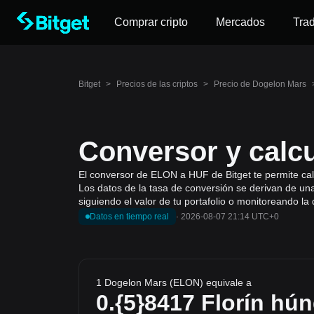
Comprar cripto
Mercados
Tra
Bitget
>
Precios de las criptos
>
Precio de Dogelon Mars
Conversor y calc
El conversor de ELON a HUF de Bitget te permite cal
Los datos de la tasa de conversión se derivan de un
siguiendo el valor de tu portafolio o monitoreando l
Datos en tiempo real
·
2026-08-07 21:14 UTC+0
1 Dogelon Mars (ELON) equivale a
0.{5}8417
Florín hú