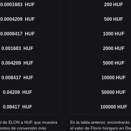
0.0001683
HUF
200
HUF
0.0004209
HUF
500
HUF
0.0008417
HUF
1000
HUF
0.001683
HUF
2000
HUF
0.004209
HUF
5000
HUF
0.008417
HUF
10000
HUF
0.04209
HUF
50000
HUF
0.08417
HUF
100000
HUF
gral de ELON a HUF que muestra
En la tabla anterior, encontrar
montos de conversión más
el valor de Florín húngaro en D