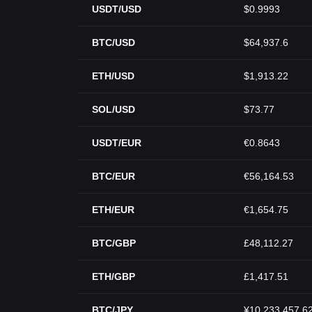
USDT/USD
$0.9993
BTC/USD
$64,937.6
ETH/USD
$1,913.22
SOL/USD
$73.77
USDT/EUR
€0.8643
BTC/EUR
€56,164.53
ETH/EUR
€1,654.75
BTC/GBP
£48,112.27
ETH/GBP
£1,417.51
BTC/JPY
¥10,233,457.6