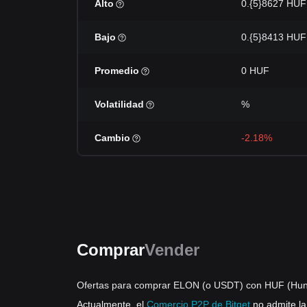
Alto
0.{5}8627 HUF
Bajo
0.{5}8413 HUF
Promedio
0 HUF
Volatilidad
%
Cambio
-2.18%
Comprar
Vender
Ofertas para comprar ELON (o USDT) con HUF (Hung
Actualmente, el
Comercio P2P de Bitget
no admite l