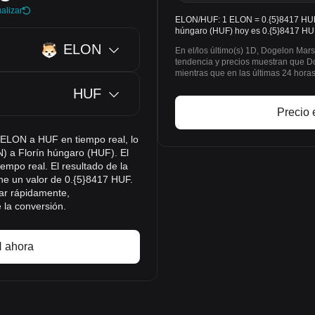
alizar
ELON/HUF: 1 ELON = 0.{5}8417 HUF. 
húngaro (HUF) hoy es 0.{5}8417 HU
ELON
En el/los último(s) 1D, Dogelon Mar
tendencia y precios muestran que 
mientras que en las últimas 24 hor
HUF
Precio 
e ELON a HUF en tiempo real, lo
N) a Florín húngaro (HUF). El
empo real. El resultado de la
e un valor de 0.{5}8417 HUF.
ar rápidamente,
 la conversión.
 ahora