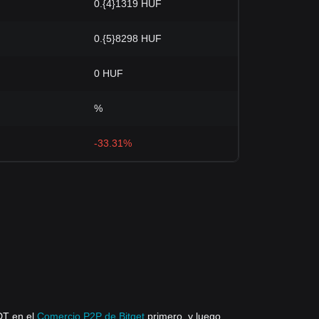
F
0.{4}1319 HUF
F
0.{5}8298 HUF
0 HUF
%
-33.31%
DT en el
Comercio P2P de Bitget
primero, y luego