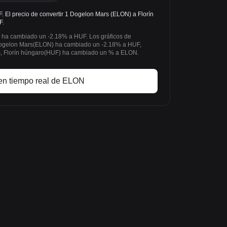
El precio de convertir 1 Dogelon Mars (ELON) a Florín
F.
s ha cambiado un -2.18% a HUF. Los gráficos de
Dogelon Mars(ELON) ha cambiado un -2.18% a HUF,
as, Florín húngaro(HUF) ha cambiado un % a ELON.
en tiempo real de ELON