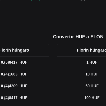
Convertir HUF a ELON
Florín húngaro
Florín húngar
0.{5}8417
HUF
1
HUF
0.{4}1683
HUF
10
HUF
0.{4}4209
HUF
50
HUF
0.{4}8417
HUF
100
HUF