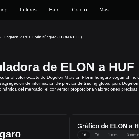
ding
Futuros
Earn
Centro
Más
>
Dogelon Mars a Florín húngaro (ELON a HUF)
uladora de ELON a HUF
cular el valor exacto de Dogelon Mars en Florín húngaro según el índic
a agregación de información de precios de trading global para Dogelo
a dinámica del mercado, el conversor proporciona valoraciones precisas
Gráfico de ELON a 
ngaro
1d
7d
1 mes
3 mes