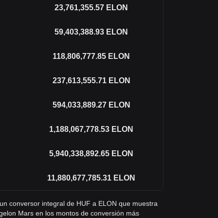
23,761,355.57
ELON
59,403,388.93
ELON
118,806,777.85
ELON
237,613,555.71
ELON
594,033,889.27
ELON
1,188,067,778.53
ELON
5,940,338,892.65
ELON
11,880,677,785.31
ELON
ás un conversor integral de HUF a ELON que muestra
ogelon Mars en los montos de conversión más