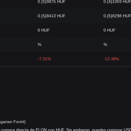
0.{5}9875 HUF
0.{4}1059 HU
0.{5}8413 HUF
0.{5}8298 HU
0 HUF
0 HUF
%
%
-7.31%
-12.38%
arian Forint)
a compra directa de ELON con HUF. Sin embargo, puedes comprar US