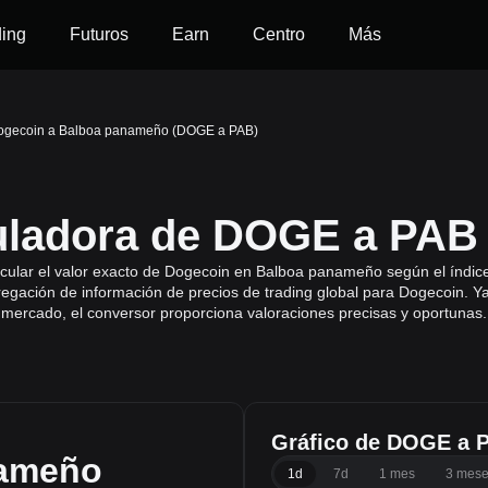
ding
Futuros
Earn
Centro
Más
ogecoin a Balboa panameño (DOGE a PAB)
uladora de DOGE a PAB
cular el valor exacto de Dogecoin en Balboa panameño según el índice
regación de información de precios de trading global para Dogecoin. Y
l mercado, el conversor proporciona valoraciones precisas y oportunas.
Gráfico de DOGE a 
nameño
1d
7d
1 mes
3 mes