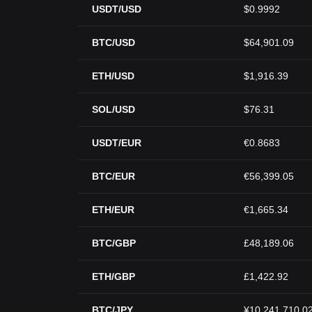
USDT/USD
$0.9992
BTC/USD
$64,901.09
ETH/USD
$1,916.39
SOL/USD
$76.31
USDT/EUR
€0.8683
BTC/EUR
€56,399.05
ETH/EUR
€1,665.34
BTC/GBP
£48,189.06
ETH/GBP
£1,422.92
BTC/JPY
¥10,241,710.0