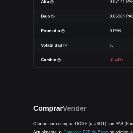
Alto
0.07141 PA
Bajo
0.06984 PA
Promedio
0 PAB
Volatilidad
%
Cambio
-0.44%
Comprar
Vender
Ofertas para comprar DOGE (o USDT) con PAB (Pa
Actualmente, el
Comercio P2P de Bitget
no admite l