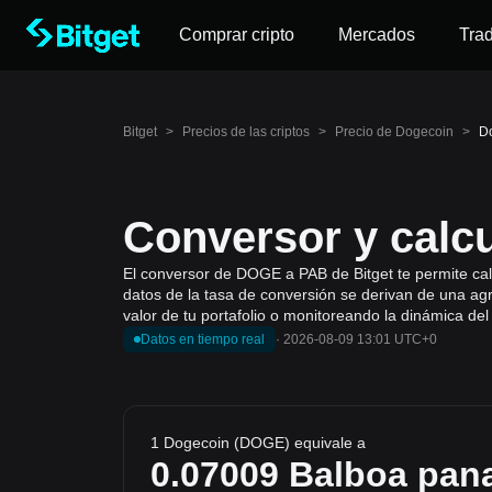
Comprar cripto
Mercados
Tra
Bitget
>
Precios de las criptos
>
Precio de Dogecoin
>
D
Conversor y calc
El conversor de DOGE a PAB de Bitget te permite cal
datos de la tasa de conversión se derivan de una ag
valor de tu portafolio o monitoreando la dinámica de
Datos en tiempo real
·
2026-08-09 13:01 UTC+0
1 Dogecoin (DOGE) equivale a
0.07009
Balboa pa