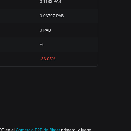
0.1183 PAB
0.06797 PAB
0 PAB
%
-36.05%
DT en el
Comercio P2P de Bitget
primero, y luego