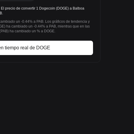
l precio de convertir 1 Dogecoin (DOGE) a Balboa
B.
 cambiado un -0.44% a PAB. Los gráficos de tendencia y
E) ha cambiado un -0.44% a PAB, mientras que en las
o(PAB) ha cambiado un % a DOGE.
en tiempo real de DOGE