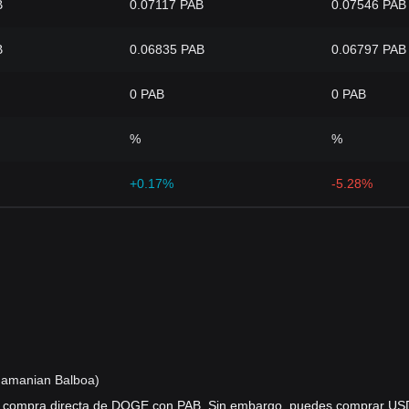
B
0.07117 PAB
0.07546 PAB
B
0.06835 PAB
0.06797 PAB
0 PAB
0 PAB
%
%
+0.17%
-5.28%
namanian Balboa)
a compra directa de DOGE con PAB. Sin embargo, puedes comprar US