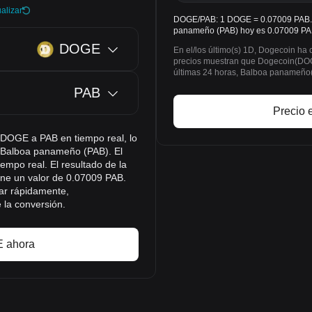
alizar
DOGE/PAB: 1 DOGE = 0.07009 PAB. E
panameño (PAB) hoy es 0.07009 PA
DOGE
En el/los último(s) 1D, Dogecoin ha
precios muestran que Dogecoin(DOG
últimas 24 horas, Balboa panameñ
PAB
Precio 
e DOGE a PAB en tiempo real, lo
a Balboa panameño (PAB). El
empo real. El resultado de la
ne un valor de 0.07009 PAB.
ar rápidamente,
 la conversión.
 ahora