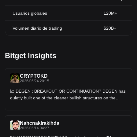
Usuarios globales
120M+
Volumen diario de trading
$20B+
Bitget Insights
CRYPTOKD
2026/06/24 20:15
📈 DEGEN : BREAKOUT OR CONTINUATION? DEGEN has
quietly built one of the cleaner bullish structures on the
chart. After reclaiming key support around $0.00164, buyers
continued printing higher lows and higher highs, pushing
price directly into resistance. 🎯 TRADE MAP • Entry Zone:
$0.00185 - $0.00195 • TP1: $0.00212 • TP2: $0.00249 •
TP3: $0.00280 • Invalidation: Below $0.00164 📊 WHAT I'M
NahcnakIrakihda
2026/06/14 04:27
WATCHING The most important level right now is $0.00212.
Price is testing resistance after a strong advance from the