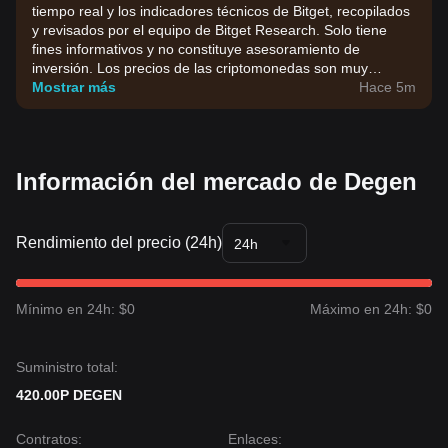
tiempo real y los indicadores técnicos de Bitget, recopilados
y revisados por el equipo de Bitget Research. Solo tiene
fines informativos y no constituye asesoramiento de
inversión. Los precios de las criptomonedas son muy
volátiles. Toma tus decisiones de inversión en función de tu
Mostrar más
Hace 5m
tolerancia al riesgo.
Información del mercado de Degen
Rendimiento del precio (24h)
24h
Mínimo en 24h: $0
Máximo en 24h: $0
Suministro total:
420.00P DEGEN
Contratos
:
Enlaces
: