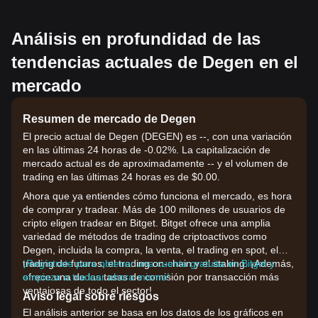
Análisis en profundidad de las
tendencias actuales de Degen en el
mercado
Resumen de mercado de Degen
El precio actual de Degen (DEGEN) es --, con una variación
en las últimas 24 horas de -0.02%. La capitalización de
mercado actual es de aproximadamente -- y el volumen de
trading en las últimas 24 horas es de $0.00.
Ahora que ya entiendes cómo funciona el mercado, es hora
de comprar y tradear. Más de 100 millones de usuarios de
cripto eligen tradear en Bitget. Bitget ofrece una amplia
variedad de métodos de trading de criptoactivos como
Degen, incluida la compra, la venta, el trading en spot, el
trading de futuros, el trading on-chain y el staking. ¡Además,
¡Regístrate para obtener una cuenta gratuita en Bitget y
ofrece una de las tasas de comisión por transacción más
empieza a tradear ahora mismo!
ventajosas de todo el sector!
Aviso legal sobre riesgos
El análisis anterior se basa en los datos de los gráficos en