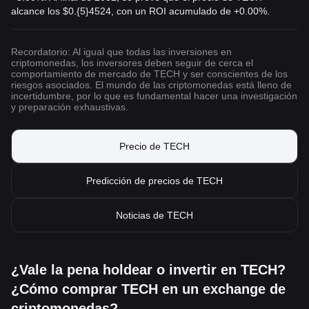
alcance los
$0.{5}4524
, con un ROI acumulado de +0.00%.
Recordatorio: Al igual que todas las inversiones en
criptomonedas, los inversores deben seguir de cerca el
comportamiento de mercado de TECH y ser conscientes de los
riesgos asociados. El mundo de las criptomonedas está lleno de
incertidumbre, por lo que es fundamental hacer una investigación
y preparación exhaustivas.
Precio de TECH
Predicción de precios de TECH
Noticias de TECH
¿Vale la pena holdear o invertir en TECH?
¿Cómo comprar TECH en un exchange de
criptomonedas?