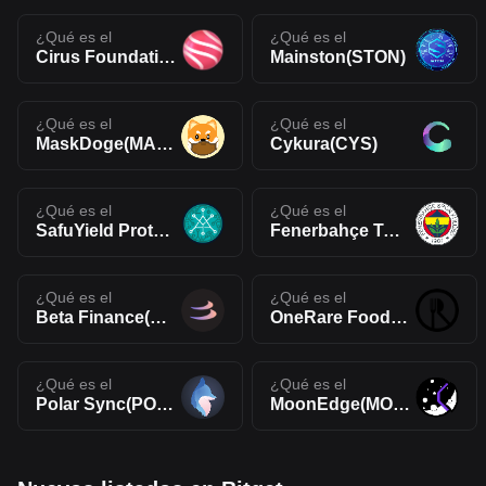
¿Qué es el
¿Qué es el
Cirus Foundation(CIRUS)
Mainston(STON)
¿Qué es el
¿Qué es el
MaskDoge(MASKDOGE)
Cykura(CYS)
¿Qué es el
¿Qué es el
SafuYield Protocol(SAFUYIELD)
Fenerbahçe Token(FB)
¿Qué es el
¿Qué es el
Beta Finance(BETA)
OneRare Foodverse(ORARE)
¿Qué es el
¿Qué es el
Polar Sync(POLAR)
MoonEdge(MOONED)