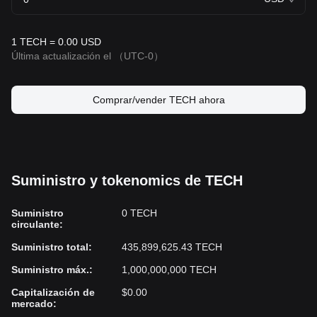
un papel fundamental en el futuro del comercio y la economía
global.
1 TECH = 0.00 USD
Última actualización el
（UTC-0）
Comprar/vender TECH ahora
Suministro y tokenomics de TECH
Suministro
0 TECH
circulante
:
Suministro total
:
435,899,625.43 TECH
Suministro máx.
:
1,000,000,000 TECH
Capitalización de
$0.00
mercado
: