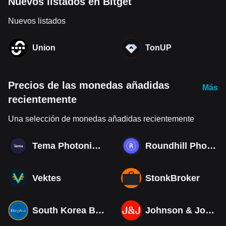
Nuevos listados en Bitget
Nuevos listados
Union
TonUP
Precios de las monedas añadidas
Más
recientemente
Una selección de monedas añadidas recientemente
Tema Photonics & Optical ETF
Roundhill Photonics & Optics ETF
Vektes
StonkBroker
South Korea Bull 3X ETF Tokenized bStocks
Johnson & Johnson (Derivatives)