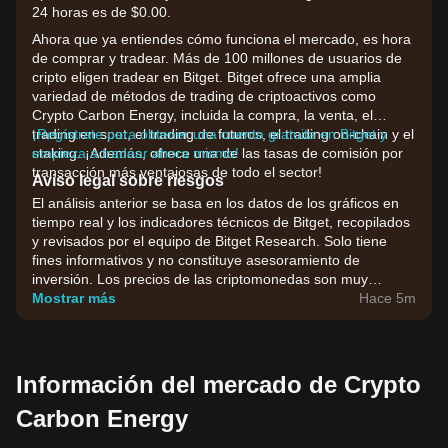
24 horas es de $0.00.
Ahora que ya entiendes cómo funciona el mercado, es hora
de comprar y tradear. Más de 100 millones de usuarios de
cripto eligen tradear en Bitget. Bitget ofrece una amplia
variedad de métodos de trading de criptoactivos como
Crypto Carbon Energy, incluida la compra, la venta, el
trading en spot, el trading de futuros, el trading on-chain y el
¡Regístrate para obtener una cuenta gratuita en Bitget y
staking. ¡Además, ofrece una de las tasas de comisión por
empieza a tradear ahora mismo!
transacción más ventajosas de todo el sector!
Aviso legal sobre riesgos
El análisis anterior se basa en los datos de los gráficos en
tiempo real y los indicadores técnicos de Bitget, recopilados
y revisados por el equipo de Bitget Research. Solo tiene
fines informativos y no constituye asesoramiento de
inversión. Los precios de las criptomonedas son muy
volátiles. Toma tus decisiones de inversión en función de tu
Mostrar más
Hace 5m
tolerancia al riesgo.
Información del mercado de Crypto
Carbon Energy