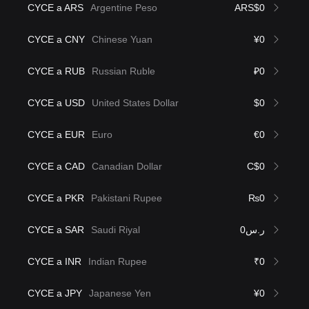
CYCE a ARS
Argentine Peso
ARS$0
CYCE a CNY
Chinese Yuan
¥0
CYCE a RUB
Russian Ruble
₽0
CYCE a USD
United States Dollar
$0
CYCE a EUR
Euro
€0
CYCE a CAD
Canadian Dollar
C$0
CYCE a PKR
Pakistani Rupee
₨0
CYCE a SAR
Saudi Riyal
ر.س0
CYCE a INR
Indian Rupee
₹0
CYCE a JPY
Japanese Yen
¥0