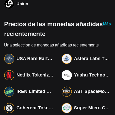
Union
Precios de las monedas añadidas
Más
recientemente
Una selección de monedas añadidas recientemente
USA Rare Earth Tokenized bStocks
Astera Labs Tokenized bStocks
Netflix Tokenized bStocks
Yushu Technology Co (Derivatives)
IREN Limited Tokenized bStocks
AST SpaceMobile Tokenized bStocks
Coherent Tokenized bStocks
Super Micro Computer Tokenized bStocks