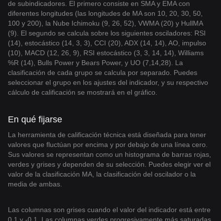
de subindicadores. El primero consiste en SMA y EMA con
diferentes longitudes (las longitudes de MA son 10, 20, 30, 50,
100 y 200), la Nube Ichimoku (9, 26, 52), VWMA (20) y HullMA
(9). El segundo se calcula sobre los siguientes osciladores: RSI
(14), estocástico (14, 3, 3), CCI (20), ADX (14, 14), AO, impulso
(10), MACD (12, 26, 9), RSI estocástico (3, 3, 14, 14), Williams
%R (14), Bulls Power y Bears Power, y UO (7,14,28). La
clasificación de cada grupo se calcula por separado. Puedes
seleccionar el grupo en los ajustes del indicador, y su respectivo
cálculo de calificación se mostrará en el gráfico.
En qué fijarse
La herramienta de calificación técnica está diseñada para tener
valores que fluctúan por encima y por debajo de una línea cero.
Sus valores se representan como un histograma de barras rojas,
verdes y grises y dependen de su selección. Puedes elegir ver el
valor de la clasificación MA, la clasificación del oscilador o la
media de ambas.
Las columnas son grises cuando el valor del indicador está entre
0,1 y -0,1. Las columnas verdes progresivamente más saturadas