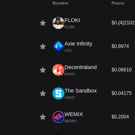
Nombre
Precio
FLOKI
$0.{4}2102
FLOKI
Axie Infinity
$0.8974
AXS
Decentraland
$0.06610
MANA
The Sandbox
$0.04175
SAND
WEMIX
$0.2004
WEMIX