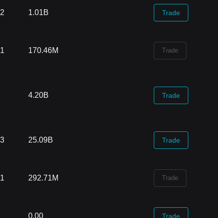
52
1.01B
Trade
61
170.46M
Trade
4.20B
Trade
53
25.09B
Trade
71
292.71M
Trade
0.00
Trade