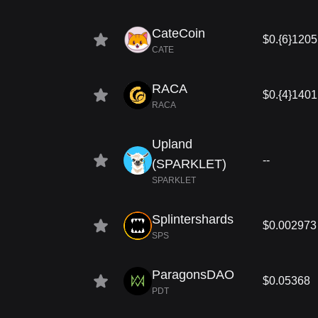
CateCoin
$0.{6}1205
CATE
RACA
$0.{4}1401
RACA
Upland
--
(SPARKLET)
SPARKLET
Splintershards
$0.002973
SPS
ParagonsDAO
$0.05368
PDT