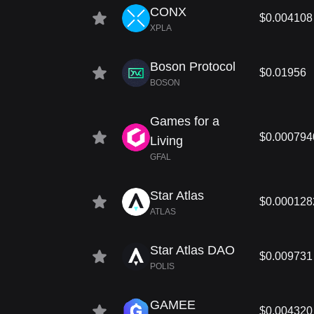
CONX
$0.004108
XPLA
Boson Protocol
$0.01956
BOSON
Games for a
$0.000794
Living
GFAL
Star Atlas
$0.000128
ATLAS
Star Atlas DAO
$0.009731
POLIS
GAMEE
$0.004320