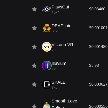
PlaysOut
$0.03460
PLAY
DEAPcoin
$0.001007
DEP
Victoria VR
$0.001480
VR
Illuvium
$3.98
ILV
SKALE
$0.003627
SKL
Smooth Love
$0.000556
Potion