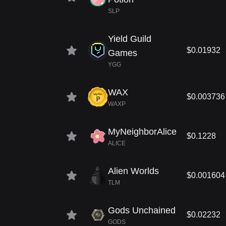
SLP
Yield Guild
$0.01932
Games
YGG
WAX
$0.003736
WAXP
MyNeighborAlice
$0.1228
ALICE
Alien Worlds
$0.001604
TLM
Gods Unchained
$0.02232
GODS