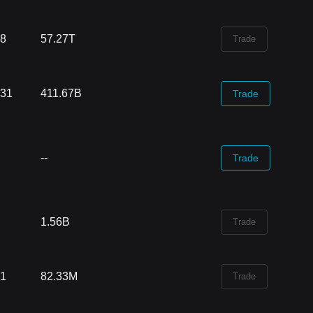
68
57.27T
Trade
.31
411.67B
Trade
--
Trade
1.56B
Trade
91
82.33M
Trade