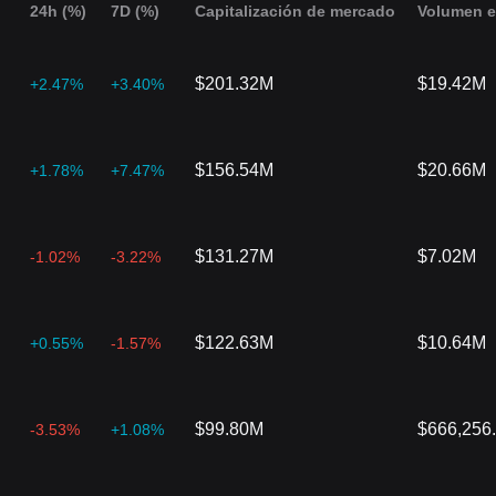
24h (%)
7D (%)
Capitalización de mercado
Volumen e
$201.32M
$19.42M
+2.47%
+3.40%
$156.54M
$20.66M
+1.78%
+7.47%
$131.27M
$7.02M
-1.02%
-3.22%
$122.63M
$10.64M
+0.55%
-1.57%
$99.80M
$666,256
-3.53%
+1.08%