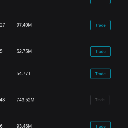
.27
97.40M
Trade
85
52.75M
Trade
54.77T
Trade
.48
743.52M
Trade
66
93.46M
Trade