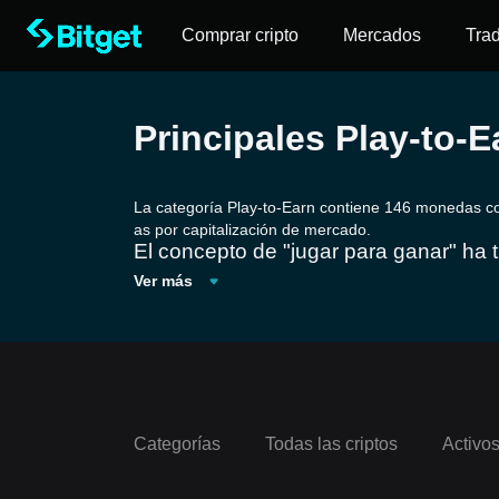
Comprar cripto
Mercados
Tra
Principales Play-to-
La categoría Play-to-Earn contiene 146 monedas co
as por capitalización de mercado.
El concepto de "jugar para ganar" ha 
ar valor real tangible o criptomonedas
Ver más
que los esfuerzos sólo producen recom
económicos. Completando misiones, l
acumular ob
jetos valiosos o tokens c
propiedad y facilitar transacciones se
Categorías
Todas las criptos
Activo