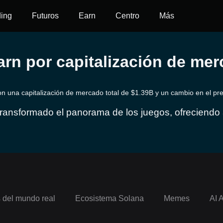
ding
Futuros
Earn
Centro
Más
Earn por capitalización de me
n una capitalización de mercado total de $1.39B y un cambio en el pr
transformado el panorama de los juegos, ofreciendo 
 participando en mundos de juego virtuales. A diferen
pensas en el juego, los juegos Play-to-Earn permit
uchando contra los enemigos y comerciando con bie
on valor externo. Este innovador modelo aprovecha la
guras, permitiendo a los jugadores monetizar directa
s del mundo real
Ecosistema Solana
Memes
AI 