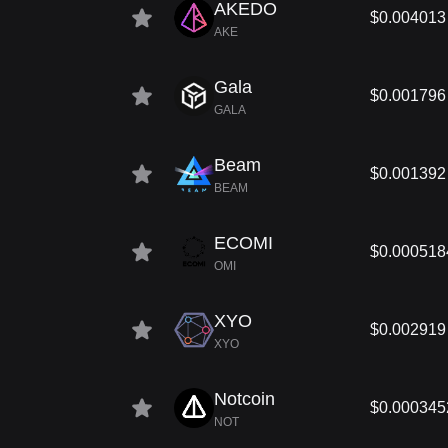
AKEDO
$0.004013
AKE
Gala
$0.001796
GALA
Beam
$0.001392
BEAM
ECOMI
$0.000518
OMI
XYO
$0.002919
XYO
Notcoin
$0.000345
NOT