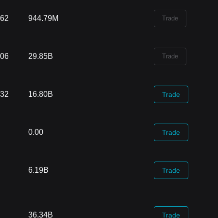
.62
944.79M
Trade
.06
29.85B
Trade
.32
16.80B
Trade
0.00
Trade
6.19B
Trade
36.34B
Trade