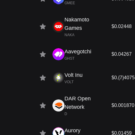
GMEE
Nakamoto
$0.02448
Games
NAKA
Aavegotchi
$0.04267
GHST
Volt Inu
$0.{7}4075
VOLT
DAR Open
$0.001870
Network
D
Aurory
$0.01459