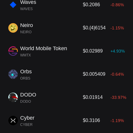
Waves
$0.2086
-0.86%
WAVES
Neiro
$0.{4}6154
-1.15%
NEIRO
World Mobile Token
$0.02989
+4.93%
WMTX
Orbs
$0.005409
-0.64%
ORBS
DODO
$0.01914
-33.97%
DODO
Cyber
$0.3106
-1.19%
CYBER