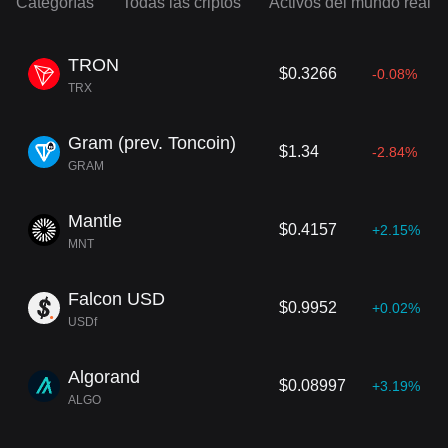
Categorías
Todas las criptos
Activos del mundo real
TRON
$0.3266
-0.08%
TRX
Gram (prev. Toncoin)
$1.34
-2.84%
GRAM
Mantle
$0.4157
+2.15%
MNT
Falcon USD
$0.9952
+0.02%
USDf
Algorand
$0.08997
+3.19%
ALGO