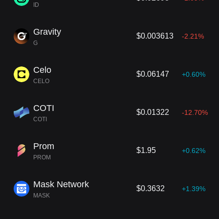
ID
Gravity
$0.003613
-2.21%
G
Celo
$0.06147
+0.60%
CELO
COTI
$0.01322
-12.70%
COTI
Prom
$1.95
+0.62%
PROM
Mask Network
$0.3632
+1.39%
MASK