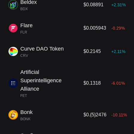
Beldex
$0.08891
+2.31%
BDX
Flare
$0.005943
-0.29%
FLR
Curve DAO Token
$0.2145
+2.11%
CRV
Artificial
Superintelligence
$0.1318
-6.01%
Alliance
FET
Bonk
$0.{5}2476
-10.11%
BONK