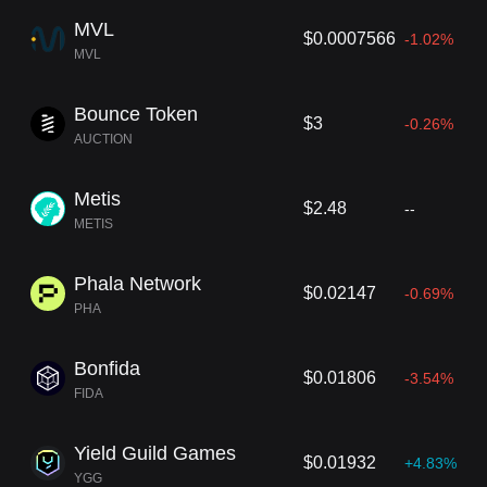
MVL
$0.0007566
-1.02%
MVL
Bounce Token
$3
-0.26%
AUCTION
Metis
$2.48
--
METIS
Phala Network
$0.02147
-0.69%
PHA
Bonfida
$0.01806
-3.54%
FIDA
Yield Guild Games
$0.01932
+4.83%
YGG