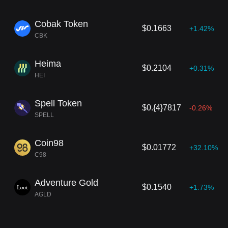
Cobak Token
$0.1663
+1.42%
CBK
Heima
$0.2104
+0.31%
HEI
Spell Token
$0.{4}7817
-0.26%
SPELL
Coin98
$0.01772
+32.10%
C98
Adventure Gold
$0.1540
+1.73%
AGLD