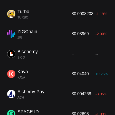
Turbo
$0.0008203
-1.19%
TURBO
ZIGChain
$0.03969
-2.00%
ZIG
Biconomy
--
--
BICO
Kava
$0.04040
+0.25%
KAVA
Alchemy Pay
$0.004268
-3.95%
ACH
SPACE ID
$0.02698
-1.09%