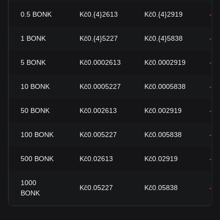
0.5
BONK
Kč0.{4}2613
Kč0.{4}2919
-1
1
BONK
Kč0.{4}5227
Kč0.{4}5838
-1
5
BONK
Kč0.0002613
Kč0.0002919
-1
10
BONK
Kč0.0005227
Kč0.0005838
-1
50
BONK
Kč0.002613
Kč0.002919
-1
100
BONK
Kč0.005227
Kč0.005838
-1
500
BONK
Kč0.02613
Kč0.02919
-1
1000
Kč0.05227
Kč0.05838
-1
BONK