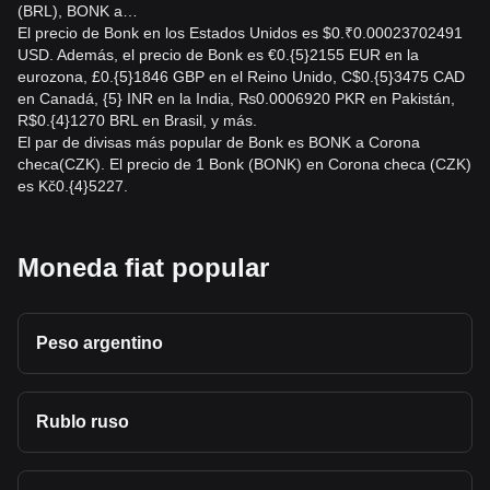
(BRL), BONK a…
El precio de Bonk en los Estados Unidos es $0.₹0.00023702491
USD. Además, el precio de Bonk es €0.{5}2155 EUR en la
eurozona, £0.{5}1846 GBP en el Reino Unido, C$0.{5}3475 CAD
en Canadá, {5} INR en la India, ₨0.0006920 PKR en Pakistán,
R$0.{4}1270 BRL en Brasil, y más.
El par de divisas más popular de Bonk es BONK a Corona
checa(CZK). El precio de 1 Bonk (BONK) en Corona checa (CZK)
es Kč0.{4}5227.
Moneda fiat popular
Peso argentino
Rublo ruso