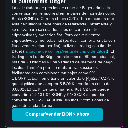
la plataforma Bitget
La calculadora de precios de cripto de Bitget admite la
conversión en tiempo real entre pares de monedas como
Bonk (BONK) a Corona checa (CZK). Ten en cuenta que
esta calculadora tiene fines de referencia únicamente y
se utiliza para calcular los tipos de cambio entre
criptoactivos y monedas fiat. Para convertir entre
criptoactivos y monedas fiat (es decir, comprar cripto con
fiat o vender cripto por fiat), utiliza el trading con fiat de
Bitget (
la página de compra/venta de cripto de Bitget
). El
trading con fiat de Bitget admite más de 80 monedas fiat,
más de 20 idiomas y una variedad de métodos de pago
locales. También permite realizar transacciones
fácilmente con comisiones tan bajas como 0%.
1 BONK actualmente tiene un valor de 0.{4}5227 CZK, lo
que significa que comprar 5 BONK tendría un costo de
0.0002613 CZK. De igual manera, Kč1 CZK se puede
convertir a 19,131.67 BONK y Kč50 CZK se pueden
convertir a 95,658.34 BONK, sin incluir comisiones de
gas o de la plataforma.
Comprar/vender BONK ahora