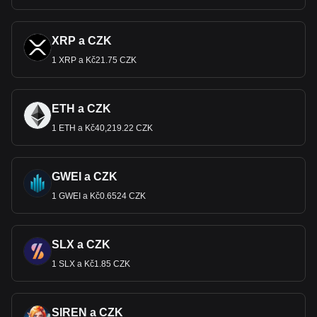
XRP a CZK
1 XRP a Kč21.75 CZK
ETH a CZK
1 ETH a Kč40,219.22 CZK
GWEI a CZK
1 GWEI a Kč0.6524 CZK
SLX a CZK
1 SLX a Kč1.85 CZK
SIREN a CZK