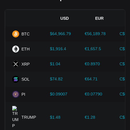
su valor en relación con monedas tradicionales como el
dólar estadounidense. Las regulaciones claras y favorables
pueden aumentar la confianza de los inversores en las
USD
EUR
criptomonedas e impulsar su valor. Por el contrario, las
políticas regulatorias imprecisas o demasiado estrictas
pueden obstaculizar el desarrollo de las criptomonedas y
$64,966.79
€56,189.78
C$90
BTC
hacer que su valor caiga.
Indicadores económicos:
Los factores macroeconómicos
$1,916.4
€1,657.5
C$2,
ETH
del país en el que se emite la moneda fiat (como las tasas
de inflación, las tasas de interés y los principales
$1.04
€0.8970
C$1.
XRP
indicadores de crecimiento económico) desempeñan un
papel crucial en la determinación del valor de la moneda fiat
y afectan indirectamente el tipo de cambio de BONK/CZK.
$74.82
€64.71
C$10
SOL
Por ejemplo, una tasa de inflación elevada puede provocar
una disminución de la confianza del mercado en las
$0.09007
€0.07790
C$0.
PI
monedas fiat, aumentando así la demanda de
criptomonedas como Bitcoin por parte de los inversores
como cobertura, lo que hace subir sus precios.
Progreso tecnológico:
El continuo desarrollo e innovación
TRUMP
$1.48
€1.28
C$2.
de la tecnología blockchain, así como diversas mejoras en
el ecosistema de las criptomonedas (como soluciones de