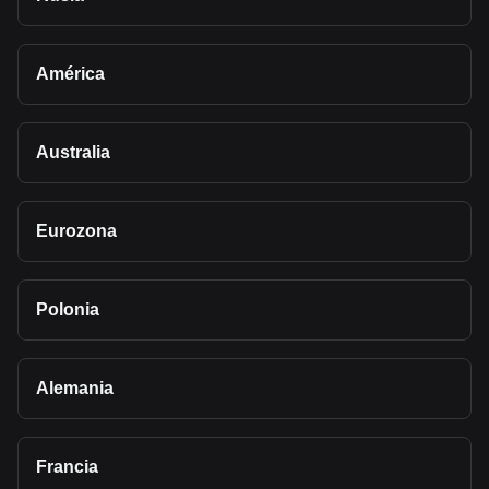
América
Australia
Eurozona
Polonia
Alemania
Francia