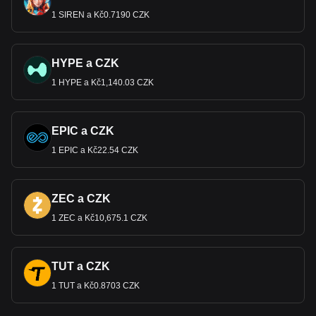
1 SIREN a Kč0.7190 CZK
HYPE a CZK
1 HYPE a Kč1,140.03 CZK
EPIC a CZK
1 EPIC a Kč22.54 CZK
ZEC a CZK
1 ZEC a Kč10,675.1 CZK
TUT a CZK
1 TUT a Kč0.8703 CZK