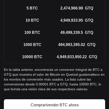
5
BTC
2,474,966.98
GTQ
10
BTC
4,949,933.95
GTQ
100
BTC
49,499,339.5
GTQ
1000
BTC
494,993,395.02
GTQ
10000
BTC
4,949,933,950.22
GTQ
En la tabla anterior, encontrarás un conversor integral de BTC a
GTQ que muestra el valor de Bitcoin en Quetzal guatemalteco en
los montos de conversión más usados. La lista cubre las
conversiones desde 0.00001 BTC a GTQ, hasta 10000 BTC, lo
que brinda una visión clara de sus respectivos valores.
Comprar/vender BTC ahora