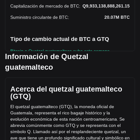
Capitalización de mercado de BTC
:
Q9,933,138,888,261.15
Suministro circulante de BTC
:
20.07M
BTC
Tipo de cambio actual de BTC a GTQ
Bitcoin a Quetzal guatemalteco sube esta semana.
Información de Quetzal
El precio de mercado actual de Bitcoin es de Q494,993.4
guatemalteco
por BTC y tiene una capitalización de mercado total de
Q9,933,138,888,261.15 GTQ basada en un suministro
circulante de 20,067,216 BTC. El volumen de trading de
Bitcoin se modificó en un +20.99% (Q29,401,289,159.74
Acerca del quetzal guatemalteco
GTQ) en las últimas 24 horas. El último día de trading, el
(GTQ)
volumen de operaciones de BTC fue Q140,069,503,631.34.
El quetzal guatemalteco (GTQ), la moneda oficial de
Guatemala, representa el rico bagaje histórico y la
Más información acerca de Bitcoin en Bitget
evolución económica de esta nación centroamericana. Se
abrevia comúnmente como GTQ y se representa con el
Precio de Bitcoin
símbolo Q. Llamado así por el resplandeciente
quetzal, un
Predicción de precios de Bitcoin
ave que tiene un profundo significado cultural y simbólico en