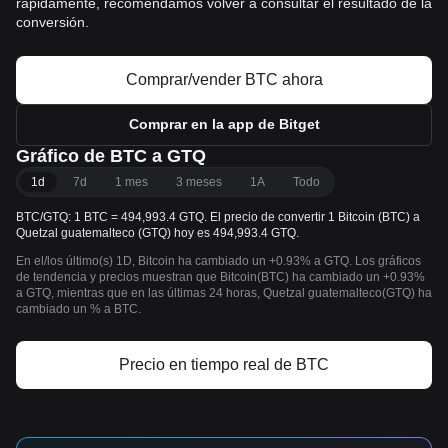
rápidamente, recomendamos volver a consultar el resultado de la
conversión.
Comprar/vender BTC ahora
Comprar en la app de Bitget
Gráfico de BTC a GTQ
1d
7d
1 mes
3 meses
1A
Todo
BTC/GTQ: 1 BTC = 494,993.4 GTQ. El precio de convertir 1 Bitcoin (BTC) a
Quetzal guatemalteco (GTQ) hoy es 494,993.4 GTQ.
En el/los último(s) 1D, Bitcoin ha cambiado un +0.93% a GTQ. Los gráficos
de tendencia y precios muestran que Bitcoin(BTC) ha cambiado un +0.93%
a GTQ, mientras que en las últimas 24 horas, Quetzal guatemalteco(GTQ) ha
cambiado un % a BTC.
Precio en tiempo real de BTC