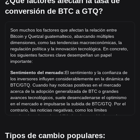
¿Qué factores afectan la tasa de
BTC tienen un costo estimado de 2,474,966.98GTQ.
conversión de BTC a GTQ?
¿Cuál es el precio más alto de BTC/GTQ en la
historia?
Son muchos los factores que afectan la relación entre
El precio máximo histórico de 1 BTC en GTQ es
Bitcoin y Quetzal guatemalteco, abarcando múltiples
Q962,752.46. Queda por ver si el valor de 1 BTC/GTQ
dimensiones, como las tendencias macroeconómicas, la
superará el máximo histórico actual.
regulación política y la innovación tecnológica. En concreto,
los siguientes factores clave desempeñan un papel
¿Cuál es la tendencia del precio de en GTQ?
importante:
En los últimos 7 días, el tipo de cambio de Bitcoin (BTC)
aumentó un 3.17%. Durante el último mes, el tipo de
Sentimiento del mercado:
El sentimiento y la confianza de
cambio de Bitcoin (BTC) aumentó un 4.30% frente a
los inversores influyen considerablemente en la dinámica de
Quetzal guatemalteco (GTQ).
BTC/GTQ. Cuando hay noticias positivas en el mercado
acerca de la adopción generalizada de BTC o grandes
avances tecnológicos, suele desencadenarse el optimismo
en el mercado e impulsarse la subida de BTC/GTQ. Por el
contrario, las noticias negativas, como los límites
regulatorios y las vulnerabilidades de seguridad, pueden
desencadenar el pánico en el mercado y provocar un
descenso de BTC/GTQ.
Tipos de cambio populares: