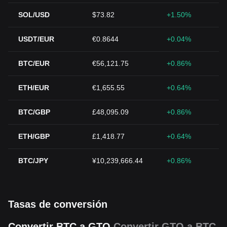
SOL/USD
$73.82
+1.50%
USDT/EUR
€0.8644
+0.04%
BTC/EUR
€56,121.75
+0.86%
ETH/EUR
€1,655.55
+0.64%
BTC/GBP
£48,095.09
+0.86%
ETH/GBP
£1,418.77
+0.64%
BTC/JPY
¥10,239,666.44
+0.86%
Tasas de conversión
Convertir BTC a GTQ
Convertir GTQ a BTC