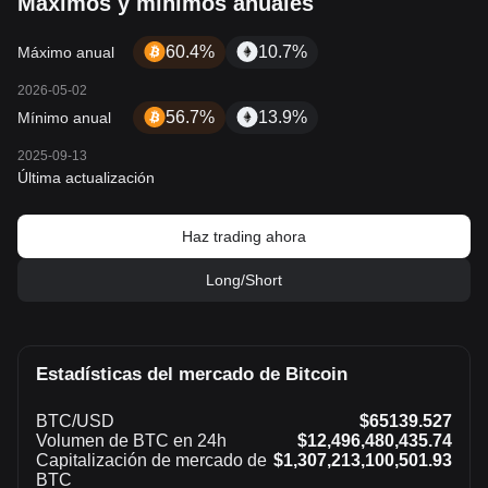
Máximos y mínimos anuales
60.4%
10.7%
Máximo anual
2026-05-02
56.7%
13.9%
Mínimo anual
2025-09-13
Última actualización
Haz trading ahora
Long/Short
Estadísticas del mercado de Bitcoin
BTC/USD
$65139.527
Volumen de BTC en 24h
$12,496,480,435.74
Capitalización de mercado de
$1,307,213,100,501.93
BTC