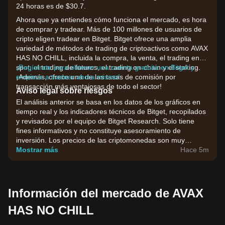
24 horas es de $30.7.
Ahora que ya entiendes cómo funciona el mercado, es hora
de comprar y tradear. Más de 100 millones de usuarios de
cripto eligen tradear en Bitget. Bitget ofrece una amplia
variedad de métodos de trading de criptoactivos como AVAX
HAS NO CHILL, incluida la compra, la venta, el trading en
spot, el trading de futuros, el trading on-chain y el staking.
¡Regístrate para obtener una cuenta gratuita en Bitget y
¡Además, ofrece una de las tasas de comisión por
empieza a tradear ahora mismo!
transacción más ventajosas de todo el sector!
Aviso legal sobre riesgos
El análisis anterior se basa en los datos de los gráficos en
tiempo real y los indicadores técnicos de Bitget, recopilados
y revisados por el equipo de Bitget Research. Solo tiene
fines informativos y no constituye asesoramiento de
inversión. Los precios de las criptomonedas son muy
volátiles. Toma tus decisiones de inversión en función de tu
Mostrar más
Hace 5m
tolerancia al riesgo.
Información del mercado de AVAX
HAS NO CHILL