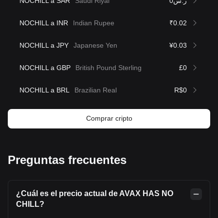
NOCHILL a SAR
Saudi Riyal
ر.س0
NOCHILL a INR
Indian Rupee
₹0.02
NOCHILL a JPY
Japanese Yen
¥0.03
NOCHILL a GBP
British Pound Sterling
£0
NOCHILL a BRL
Brazilian Real
R$0
Comprar cripto
Preguntas frecuentes
¿Cuál es el precio actual de AVAX HAS NO
CHILL?