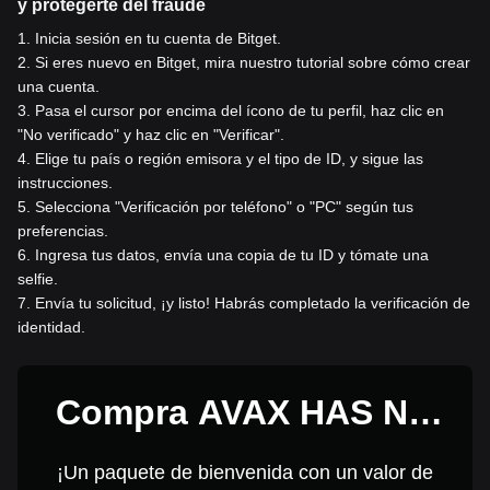
y protegerte del fraude
1
.
Inicia sesión en tu cuenta de Bitget.
2
.
Si eres nuevo en Bitget, mira nuestro tutorial sobre cómo crear
una cuenta.
3
.
Pasa el cursor por encima del ícono de tu perfil, haz clic en
"No verificado" y haz clic en "Verificar".
4
.
Elige tu país o región emisora y el tipo de ID, y sigue las
instrucciones.
5
.
Selecciona "Verificación por teléfono" o "PC" según tus
preferencias.
6
.
Ingresa tus datos, envía una copia de tu ID y tómate una
selfie.
7
.
Envía tu solicitud, ¡y listo! Habrás completado la verificación de
identidad.
Compra AVAX HAS NO
CHILL por 1 USD
¡Un paquete de bienvenida con un valor de