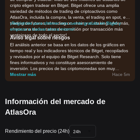
cripto eligen tradear en Bitget. Bitget ofrece una amplia
variedad de métodos de trading de criptoactivos como
AtlasOra, incluida la compra, la venta, el trading en spot, el
trading de futuros, el trading on-chain y el staking. ¡Además,
¡Regístrate para obtener una cuenta gratuita en Bitget y
ofrece una de las tasas de comisión por transacción más
empieza a tradear ahora mismo!
ventajosas de todo el sector!
Aviso legal sobre riesgos
El análisis anterior se basa en los datos de los gráficos en
tiempo real y los indicadores técnicos de Bitget, recopilados
y revisados por el equipo de Bitget Research. Solo tiene
fines informativos y no constituye asesoramiento de
inversión. Los precios de las criptomonedas son muy
volátiles. Toma tus decisiones de inversión en función de tu
Mostrar más
Hace 5m
tolerancia al riesgo.
Información del mercado de
AtlasOra
Rendimiento del precio (24h)
24h