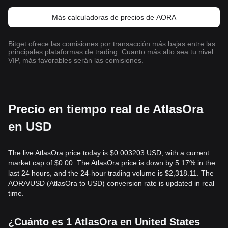
Más calculadoras de precios de AORA
Bitget ofrece las comisiones por transacción más bajas entre las
principales plataformas de trading. Cuanto más alto sea tu nivel
VIP, más favorables serán las comisiones.
Precio en tiempo real de AtlasOra
en USD
The live AtlasOra price today is $0.003203 USD, with a current
market cap of $0.00. The AtlasOra price is down by 5.17% in the
last 24 hours, and the 24-hour trading volume is $2,318.11. The
AORA/USD (AtlasOra to USD) conversion rate is updated in real
time.
¿Cuánto es 1 AtlasOra en United States