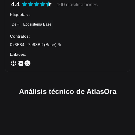
4.4
100 clasificaciones
Etiquetas
：
DeFi
Ecosistema Base
Contratos
:
0x6E84
...
7e93Bff
(
Base
)
Enlaces
:
Análisis técnico de AtlasOra