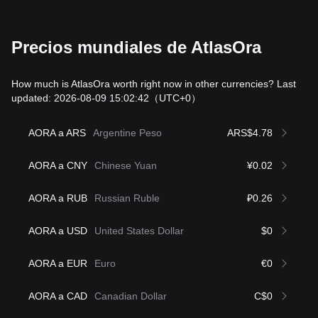
Precios mundiales de AtlasOra
How much is AtlasOra worth right now in other currencies? Last
updated: 2026-08-09 15:02:42
（UTC+0）
AORA a ARS
Argentine Peso
ARS$4.78
AORA a CNY
Chinese Yuan
¥0.02
AORA a RUB
Russian Ruble
₽0.26
AORA a USD
United States Dollar
$0
AORA a EUR
Euro
€0
AORA a CAD
Canadian Dollar
C$0