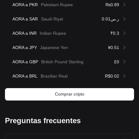
AORA a PKR
Pakistani Rupee
₨0.89
AORA a SAR
Saudi Riyal
ر.س0.01
AORA a INR
Indian Rupee
₹0.3
AORA a JPY
Japanese Yen
¥0.51
AORA a GBP
British Pound Sterling
£0
AORA a BRL
Brazilian Real
R$0.02
Comprar cripto
Preguntas frecuentes