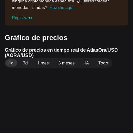
ninguna criptomoneda específica. ¿Quieres tradear
monedas listadas?
Haz clic aquí
Registrarse
Gráfico de precios
Gráfico de precios en tiempo real de AtlasOra/USD
(AORA/USD)
1d
7d
1 mes
3 meses
1A
Todo