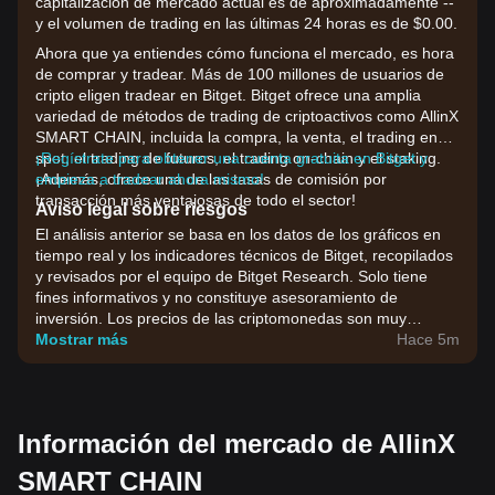
capitalización de mercado actual es de aproximadamente --
y el volumen de trading en las últimas 24 horas es de $0.00.
Ahora que ya entiendes cómo funciona el mercado, es hora
de comprar y tradear. Más de 100 millones de usuarios de
cripto eligen tradear en Bitget. Bitget ofrece una amplia
variedad de métodos de trading de criptoactivos como AllinX
SMART CHAIN, incluida la compra, la venta, el trading en
spot, el trading de futuros, el trading on-chain y el staking.
¡Regístrate para obtener una cuenta gratuita en Bitget y
¡Además, ofrece una de las tasas de comisión por
empieza a tradear ahora mismo!
transacción más ventajosas de todo el sector!
Aviso legal sobre riesgos
El análisis anterior se basa en los datos de los gráficos en
tiempo real y los indicadores técnicos de Bitget, recopilados
y revisados por el equipo de Bitget Research. Solo tiene
fines informativos y no constituye asesoramiento de
inversión. Los precios de las criptomonedas son muy
volátiles. Toma tus decisiones de inversión en función de tu
Mostrar más
Hace 5m
tolerancia al riesgo.
Información del mercado de AllinX
SMART CHAIN