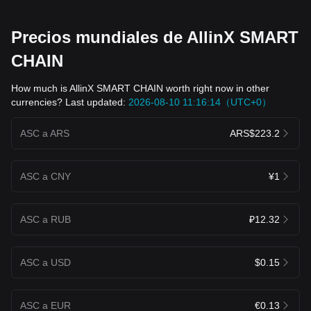
Precios mundiales de AllinX SMART
CHAIN
How much is AllinX SMART CHAIN worth right now in other
currencies? Last updated:
2026-08-10 11:16:14（UTC+0）
ASC a ARS
ARS$223.2
ASC a CNY
¥1
ASC a RUB
₽12.32
ASC a USD
$0.15
ASC a EUR
€0.13