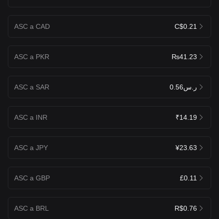
ASC a CAD
C$0.21
ASC a PKR
₨41.23
ASC a SAR
ر.س0.56
ASC a INR
₹14.19
ASC a JPY
¥23.63
ASC a GBP
£0.11
ASC a BRL
R$0.76