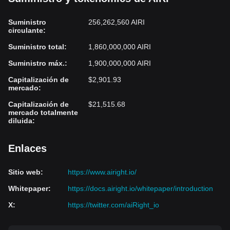
Suministro
256,262,560 AIRI
circulante
:
Suministro total
:
1,860,000,000 AIRI
Suministro máx.
:
1,900,000,000 AIRI
Capitalización de
$2,901.93
mercado
:
Capitalización de
$21,515.68
mercado totalmente
diluida
:
Enlaces
Sitio web
:
https://www.airight.io/
Whitepaper
:
https://docs.airight.io/whitepaper/introduction
X
:
https://twitter.com/aiRight_io