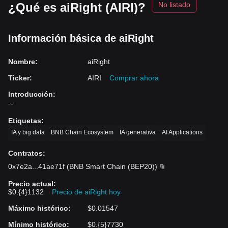
¿Qué es aiRight (AIRI)?
No listado
Información básica de aiRight
Nombre
:
aiRight
Ticker
:
AIRI
Comprar ahora
Introducción
:
--
Etiquetas
:
IA y big data
BNB Chain Ecosystem
IA generativa
AI Applications
Contratos
:
0x7e2a
...
41ae71f
(
BNB Smart Chain (BEP20)
)
Precio actual
:
$0.{4}1132
Precio de aiRight hoy
Máximo histórico
:
$0.01547
Mínimo histórico
:
$0.{5}7730