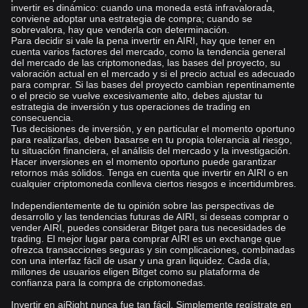
invertir es dinámico: cuando una moneda está infravalorada,
conviene adoptar una estrategia de compra; cuando se
sobrevalora, hay que venderla con determinación.
Para decidir si vale la pena invertir en AIRI, hay que tener en
cuenta varios factores del mercado, como la tendencia general
del mercado de las criptomonedas, las bases del proyecto, su
valoración actual en el mercado y si el precio actual es adecuado
para comprar. Si las bases del proyecto cambian repentinamente
o el precio se vuelve excesivamente alto, debes ajustar tu
estrategia de inversión y tus operaciones de trading en
consecuencia.
Tus decisiones de inversión, y en particular el momento oportuno
para realizarlas, deben basarse en tu propia tolerancia al riesgo,
tu situación financiera, el análisis del mercado y la investigación.
Hacer inversiones en el momento oportuno puede garantizar
retornos más sólidos. Tenga en cuenta que invertir en AIRI o en
cualquier criptomoneda conlleva ciertos riesgos e incertidumbres.
Independientemente de tu opinión sobre las perspectivas de
desarrollo y las tendencias futuras de AIRI, si deseas comprar o
vender AIRI, puedes considerar Bitget para tus necesidades de
trading. El mejor lugar para comprar AIRI es un exchange que
ofrezca transacciones seguras y sin complicaciones, combinadas
con una interfaz fácil de usar y una gran liquidez. Cada día,
millones de usuarios eligen Bitget como su plataforma de
confianza para la compra de criptomonedas.
Invertir en aiRight nunca fue tan fácil. Simplemente regístrate en