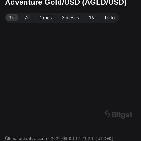
Adventure Gold/USD (AGLD/USD)
ministro circulante de 92.83M AGLD. Fuente de dato
s: exchange Bitget. Última actualización: 2026-08-08
1d
7d
1 mes
3 meses
1A
Todo
17:21:23.
Última actualización el 2026-08-08 17:21:23
（UTC+0）