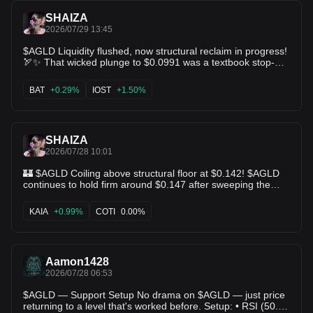
SHAIZA
2026/07/29 13:45
$AGLD Liquidity flushed, now structural reclaim in progress!
🏹✨ That wicked plunge to $0.0991 was a textbook stop-
hunt that got absorbed instantly by buyers pushing price
straight back over $0.148. The explosive volume candle
BAT
+0.29%
IOST
+1.50%
proves institutional interest is alive and kicking! ⚡️ $IOST
$BAT
SHAIZA
2026/07/28 10:01
🏰 $AGLD Coiling above structural floor at $0.142! $AGLD
continues to hold firm around $0.147 after sweeping the
$0.099 lower wick weeks ago. The daily compression shows
tight range contraction usually a precursor to a strong
KAIA
+0.99%
COTI
0.00%
breakout toward $0.160+! ⚡🛡️ $COTI $KAIA
Aamon1428
2026/07/28 06:53
$AGLD — Support Setup No drama on $AGLD — just price
returning to a level that's worked before. Setup: • RSI (50.0):