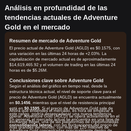
Análisis en profundidad de las
tendencias actuales de Adventure
Gold en el mercado
Resumen de mercado de Adventure Gold
El precio actual de Adventure Gold (AGLD) es $0.1575, con
una variación en las últimas 24 horas de +2.03%. La
capitalización de mercado actual es de aproximadamente
$14,619,465.92 y el volumen de trading en las últimas 24
horas es de $5.26M.
Conclusiones clave sobre Adventure Gold
Según el análisis del gráfico en tiempo real, desde la
estructura técnica actual, el nivel de soporte clave para el
precio de Adventure Gold (AGLD) se encuentra actualmente
en
$0.1456
, mientras que el nivel de resistencia principal
está en
$0.1595
. Si el precio de Adventure Gold sale de
Ahora que entiendes el mercado, es hora de empezar a
este rango, podría desencadenar una nueva tendencia.
operar. Adventure Gold (AGLD) se opera activamente en el
En general, el mercado actual se encuentra en una fase de
exchange Bitget, una de las plataformas de criptomonedas
consolidación lateral
, con las fluctuaciones del precio de
más grandes del mundo, con más de 120 millones de
Adventure Gold concentradas principalmente dentro de