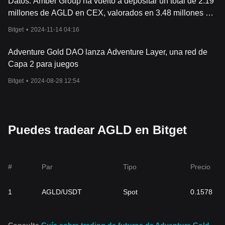
Datos: Amber Group ha vuelto a depositar un total de 2.19
millones de AGLD en CEX, valorados en 3.48 millones de
dólares estadounidenses
Bitget
•
2024-11-14 04:16
Adventure Gold DAO lanza Adventure Layer, una red de
Capa 2 para juegos
Bitget
•
2024-08-28 12:54
Puedes tradear AGLD en Bitget
#
Par
Tipo
Precio
1
AGLD/USDT
Spot
0.1578