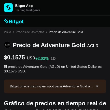
Bitget App
Trading Inteligente
Inicio
/
Precios de las criptos
/
Precio de Adventure Gold
Precio de Adventure Gold
AGLD
$0.1575
USD
+2.03%
1D
El precio de Adventure Gold (AGLD) en United States Dollar es
$0.1575 USD.
Bitget ofrece trading en spot para Adventure Gold a tr
avés del par de trading AGLD/USDT. El precio actual
de AGLD/USDT es 0.1578, con un volumen de trading
Gráfico de precios en tiempo real de
de 24 horas de $6,778.71. Adventure Gold tiene una
capitalización de mercado de $14,619,465.92 y un su