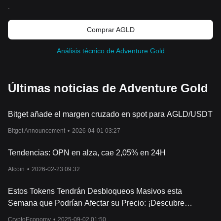
.
Comprar AGLD
Análisis técnico de Adventure Gold
Últimas noticias de Adventure Gold
Bitget añade el margen cruzado en spot para AGLD/USDT
Bitget Announcement
•
2026-04-01 03:27
Tendencias: OPN en alza, cae 2,05% en 24H
AIcoin
•
2026-02-23 09:32
Estos Tokens Tendrán Desbloqueos Masivos esta
Semana que Podrían Afectar su Precio: ¡Descubre
Cuáles!
CryptoEconomy
•
2025-09-02 01:50