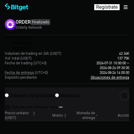
Regístrate
ORDER
Finalizado
Orderly Network
Pre-mercado
Acerca de
Noticias
Volumen de trading en 24h (USDT)
42.36K
Vol. total (USDT)
137.75K
Fecha de trading
(UTC+0)
2024-07-31 10:00:00
~
2024-08-26 09:30:00
Fecha de entrega
(UTC+0)
2024-08-26 14:00:00
Depósito pendiente
Situaciones de entrega
Órdenes completadas
Mercados
Colocar una orden por lotes
Precio unitario
Moneda de
Monto
Acción
(USDT)
entrega