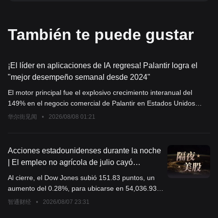
También te puede gustar
¡El líder en aplicaciones de IA regresa! Palantir logra el
"mejor desempeño semanal desde 2024"
El motor principal fue el explosivo crecimiento interanual del
149% en el negocio comercial de Palantir en Estados Unidos
durante el segundo trimestre, con el valor total de los contratos
华尔街见闻
•
2026/08/08 01:21
superando los 2 mil millones de dólares. La narrativa del
mercado cambió de "perdedor de IA" a "ganador de IA", y su
posicionamiento diferenciado de "IA soberana" fue reconocido
Acciones estadounidenses durante la noche
por las instituciones, lo que llevó a que Deutsche Bank elevara su
| El empleo no agrícola de julio cayó
calificación a "comprar".
inesperadamente, el índice S&P 500 alcanzó
Al cierre, el Dow Jones subió 151.83 puntos, un
un nuevo récord de cierre histórico y SpaceX
aumento del 0.28%, para ubicarse en 54,036.93
(SPCX.US) subió casi un 16%
puntos; el Nasdaq subió 342.26 puntos, un
智通财经
•
2026/08/07 23:31
aumento del 1.30%, para ubicarse en 26,690.62