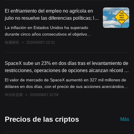
puntos; y el índice S&P 500 subió 47.68 puntos,
un aumento del 0.62%, para ubicarse en 7,757.64
El enfriamiento del empleo no agrícola en
puntos.
julio no resuelve las diferencias políticas; la
inflación lleva cinco años por encima del
La inflación en Estados Unidos ha superado
objetivo y aumenta el apoyo dentro de la
durante cinco años consecutivos el objetivo
Reserva Federal al aumento de tasas.
político del 2% establecido por la Reserva
智通财经
•
2026/08/07 23:31
Federal, poniendo a prueba la paciencia de los
responsables de la toma de decisiones.
SpaceX sube un 23% en dos días tras el levantamiento de
restricciones, operaciones de opciones alcanzan récord y
el cierre de posiciones cortas podría impulsar aún más el
El valor de mercado de SpaceX aumentó en 327 mil millones de
precio de las acciones
dólares en dos días, con el precio de sus acciones acercándose
nuevamente al precio de emisión de la IPO de 135 dólares.
华尔街见闻
•
2026/08/07 22:56
Hasta la 1:50 p.m. hora de Nueva York del viernes, el volumen de
opciones sobre SpaceX alcanzó 2,24 millones de contratos, de
los cuales 1,3 millones fueron opciones de compra, marcando un
Precios de las criptos
Más
nuevo récord histórico. Actualmente, todavía hay más de 250
millones de acciones de SpaceX en posiciones cortas; el rápido
aumento del precio podría forzar la recompra por parte de los