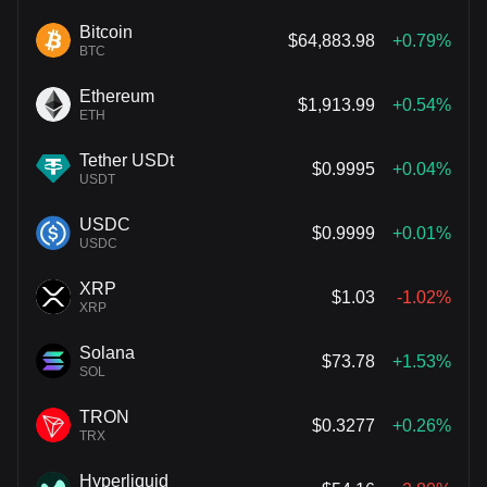
vendedores en corto, impulsando aún más el precio de las
Bitcoin
$64,883.98
+0.79%
acciones.
BTC
Ethereum
$1,913.99
+0.54%
ETH
Tether USDt
$0.9995
+0.04%
USDT
USDC
$0.9999
+0.01%
USDC
XRP
$1.03
-1.02%
XRP
Solana
$73.78
+1.53%
SOL
TRON
$0.3277
+0.26%
TRX
Hyperliquid