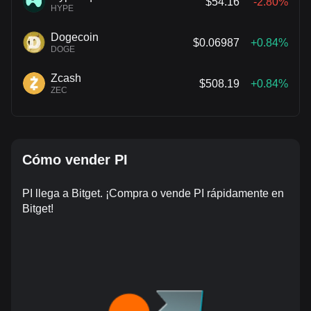
$54.16
-2.80%
HYPE
Dogecoin
$0.06987
+0.84%
DOGE
Zcash
$508.19
+0.84%
ZEC
Cómo vender PI
PI llega a Bitget. ¡Compra o vende PI rápidamente en
Bitget!