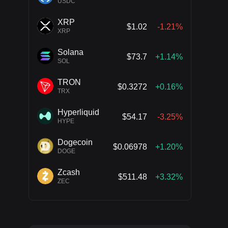
USDC
XRP
$1.02
-1.21%
XRP
Solana
$73.7
+1.14%
SOL
TRON
$0.3272
+0.16%
TRX
Hyperliquid
$54.17
-3.25%
HYPE
Dogecoin
$0.06978
+1.20%
DOGE
Zcash
$511.48
+3.32%
ZEC