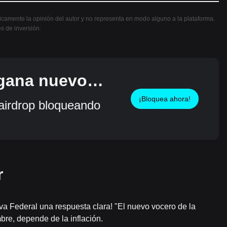
nicamente la opinión del autor y no representa en modo alguno a la plataforma.
es de inversión.
 gana nuevos
¡Bloquea ahora!
irdrop bloqueando
r
rva Federal una respuesta clara! "El nuevo vocero de la
bre, depende de la inflación.