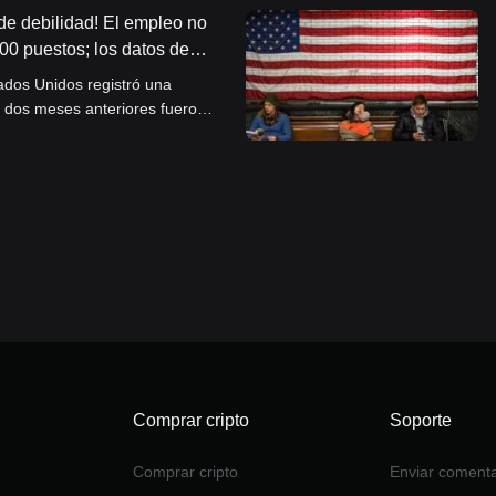
de debilidad! El empleo no
00 puestos; los datos de
 baja y las expectativas de
ados Unidos registró una
rían.
s dos meses anteriores fueron
 mercado laboral
or a lo esperado a principios
Comprar cripto
Soporte
Comprar cripto
Enviar comenta