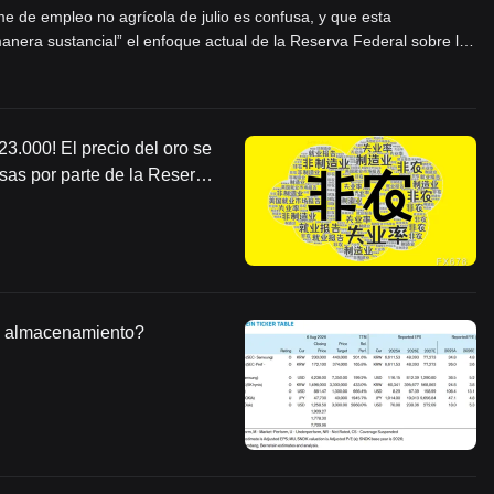
me de empleo no agrícola de julio es confusa, y que esta
era sustancial” el enfoque actual de la Reserva Federal sobre la
, la Reserva tendrá más razones para mantener las tasas sin cambios;
decisiones apoyarán un aumento de tasas. En general, los
orme de empleo en el que tanto los halcones como las palomas
23.000! El precio del oro se
asas por parte de la Reserva
ente.
el almacenamiento?