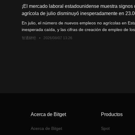
¡El mercado laboral estadounidense muestra signos 
agrícola de julio disminuyó inesperadamente en 23.0
mayo y junio fueron significativamente revisados a la
En julio, el número de nuevos empleos no agrícolas en Est
suba de tasas por parte de la Reserva Federal se enf
inesperada caída, y las cifras de creación de empleo de lo
revisadas significativamente a la baja, lo que indica que el
智通财经
•
2026/08/07 13:26
estadounidense, después de mostrar una resistencia superi
de este año, ahora enfrenta nuevos desafíos.
Acerca de Bitget
Productos
Acerca de Bitget
Spot