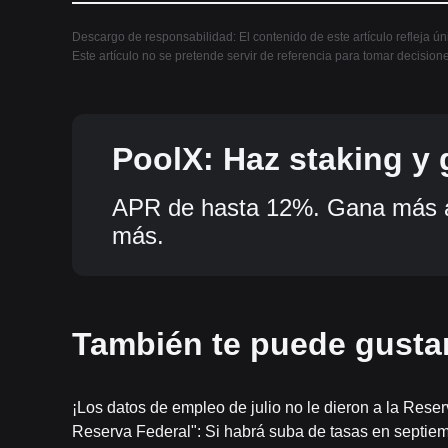
Descargo de responsabilidad: El contenido de este artículo refleja ú
Este artículo no se pretende servir de referencia para tomar decision
PoolX: Haz staking y
tokens.
APR de hasta 12%. Gana más a
más.
También te puede gusta
¡Los datos de empleo de julio no le dieron a la Rese
Reserva Federal": Si habrá suba de tasas en septiem