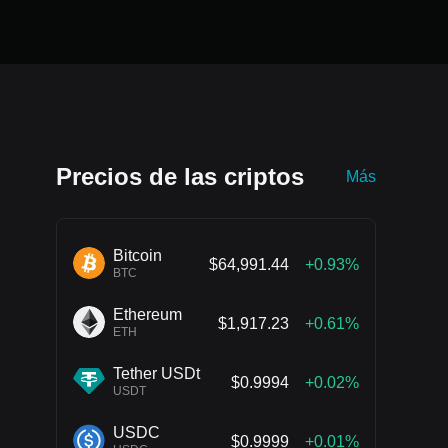
Precios de las criptos
Más
Bitcoin
$64,991.44
+0.93%
BTC
Ethereum
$1,917.23
+0.61%
ETH
Tether USDt
$0.9994
+0.02%
USDT
USDC
$0.9999
+0.01%