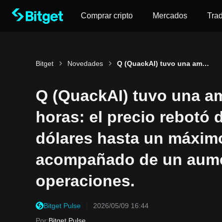
Comprar cripto
Mercados
Tra
Bitget
Novedades
Q (QuackAI) tuvo una amplitud del 40,4% en 24 horas: el precio rebotó desde un mínimo de 0,0112 dólares hasta un máximo de 0,0157 dólares, acompañado de un aumento en el volumen de operaciones.
Q (QuackAI) tuvo una am
horas: el precio rebotó
dólares hasta un máximo
acompañado de un aume
operaciones.
Bitget Pulse
2026/05/09 16:44
Por
:
Bitget Pulse