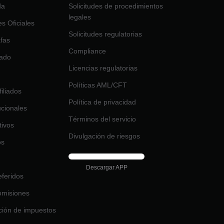
da
Solicitudes de procedimientos
legales
es Oficiales
Solicitudes regulatorias
afas
Compliance
tado
Licencias regulatorias
Políticas AML/CFT
iliados
Política de privacidad
tucionales
Términos del servicio
tivos
Divulgación de riesgos
os
Descargar APP
feridos
omisiones
ción de impuestos