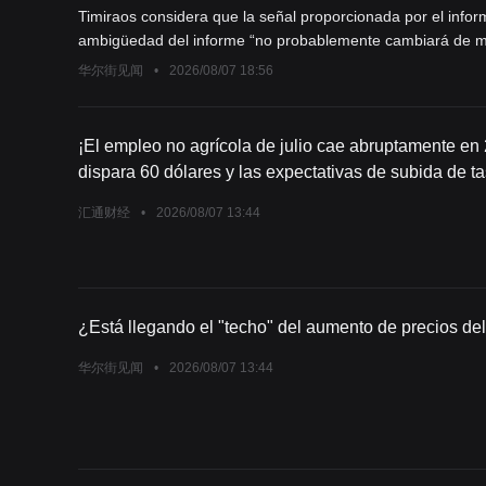
Timiraos considera que la señal proporcionada por el infor
ambigüedad del informe “no probablemente cambiará de man
inflación. Si los datos de inflación futuros son moderados
华尔街见闻
•
2026/08/07 18:56
si los datos son fuertes, más responsables de la toma de 
economistas de Wall Street consideran que este es un inf
pueden encontrar argumentos para respaldar su posición.
¡El empleo no agrícola de julio cae abruptamente en 
dispara 60 dólares y las expectativas de subida de t
Federal en septiembre se desmoronan instantáneam
汇通财经
•
2026/08/07 13:44
¿Está llegando el "techo" del aumento de precios d
华尔街见闻
•
2026/08/07 13:44