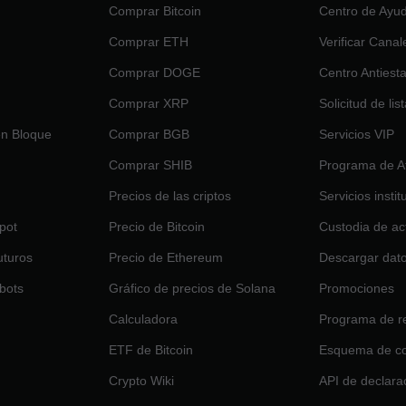
Comprar Bitcoin
Centro de Ayu
Comprar ETH
Verificar Canal
Comprar DOGE
Centro Antiest
Comprar XRP
Solicitud de lis
en Bloque
Comprar BGB
Servicios VIP
Comprar SHIB
Programa de Af
Precios de las criptos
Servicios insti
pot
Precio de Bitcoin
Custodia de ac
uturos
Precio de Ethereum
Descargar dat
bots
Gráfico de precios de Solana
Promociones
Calculadora
Programa de re
ETF de Bitcoin
Esquema de c
Crypto Wiki
API de declara