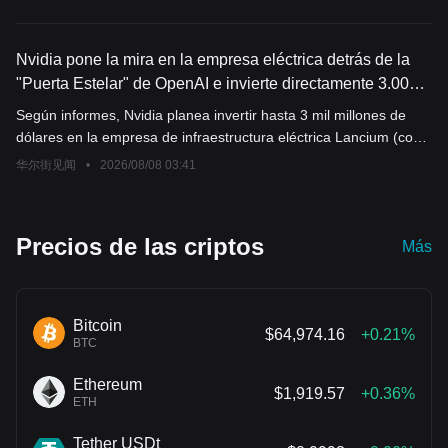
genera confusión entre los inversores sobre la
verdadera situación del mercado laboral.
Nvidia pone la mira en la empresa eléctrica detrás de la
"Puerta Estelar" de OpenAI e invierte directamente 3.000
millones de dólares
Según informes, Nvidia planea invertir hasta 3 mil millones de
dólares en la empresa de infraestructura eléctrica Lancium (con
una inversión inicial de 2 mil millones de dólares, obteniendo
华尔街见闻
•
2026/08/08 03:41
aproximadamente el 20% de las acciones, y al sumar inversiones
adicionales, llegando al 30%). Lancium es la proveedora de
energía del parque de inteligencia artificial "Stargate" de OpenAI
Precios de las criptos
Más
y ya ha asegurado 4 gigavatios de recursos eléctricos en Texas.
Bitcoin
$64,974.16
+0.21%
BTC
Ethereum
$1,919.57
+0.36%
ETH
Tether USDt