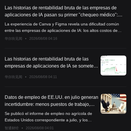
Las historias de rentabilidad bruta de las empresas de
aplicaciones de IA pasan su primer "chequeo médico":
Canva reduce intencionalmente su crecimiento, Figma
La experiencia de Canva y Figma revela una dificultad común
asume los costos de inferencia
entre las empresas de aplicaciones de IA: los altos costos de
inferencia están erosionando seriamente el margen bruto y
华尔街见闻
•
2026/08/08 04:16
perjudicando la economía unitaria. Para controlar los costos,
Canva ha decidido ralentizar la implementación de la IA, lo cual
llevó a una desaceleración en sus ingresos; Figma, por su parte,
Las historias de rentabilidad bruta de las
sufrió una caída en el valor de sus acciones debido a que asumió
empresas de aplicaciones de IA se someten
los costos de las pruebas gratuitas de IA. Ambas compañías
a su primera "evaluación": Canva reduce
esperan romper este cuello de botella desarrollando sus propios
华尔街见闻
•
2026/08/08 04:11
deliberadamente su ritmo y Figma asume
modelos, aunque el camino hacia la rentabilidad de la IA aún
internamente los costos de inferencia.
necesita tiempo para ser comprobado.
Datos de empleo de EE.UU. en julio generan
incertidumbre: menos puestos de trabajo,
menor desempleo, ¿qué opinan los analistas
Se publicó el informe de empleo no agrícola de
de Wall Street?
Estados Unidos correspondiente a julio, y los
datos presentan señales contradictorias, lo que
智通财经
•
2026/08/08 04:01