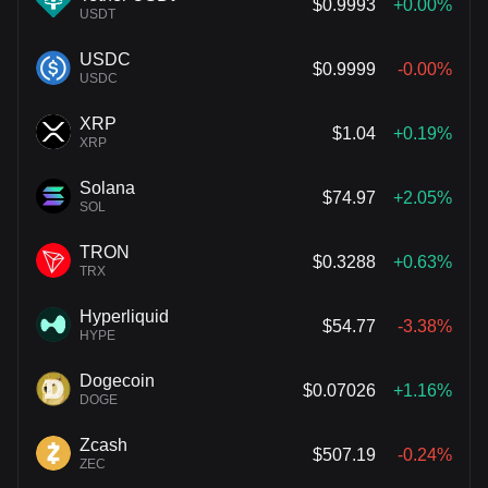
$0.9993
+0.00%
USDT
USDC
$0.9999
-0.00%
USDC
XRP
$1.04
+0.19%
XRP
Solana
$74.97
+2.05%
SOL
TRON
$0.3288
+0.63%
TRX
Hyperliquid
$54.77
-3.38%
HYPE
Dogecoin
$0.07026
+1.16%
DOGE
Zcash
$507.19
-0.24%
ZEC