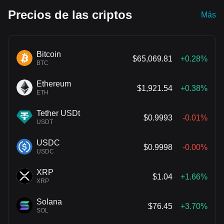
llevó a una desaceleración en sus ingresos; Figma, por su parte,
Precios de las criptos
Más
sufrió una caída en el valor de sus acciones debido a que asumió
los costos de las pruebas gratuitas de IA. Ambas compañías
esperan romper este cuello de botella desarrollando sus propios
modelos, aunque el camino hacia la rentabilidad de la IA aún
Bitcoin
$65,069.81
+0.28%
necesita tiempo para ser comprobado.
BTC
Ethereum
$1,921.54
+0.38%
ETH
Tether USDt
$0.9993
-0.01%
USDT
USDC
$0.9998
-0.00%
USDC
XRP
$1.04
+1.66%
XRP
Solana
$76.45
+3.70%
SOL