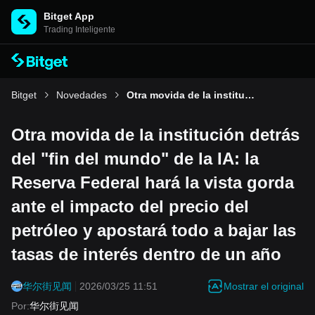
Bitget App
Trading Inteligente
Bitget
Novedades
Otra movida de la institución detrás del "fin del mundo" de la IA: la Reserva Federal hará la vista gorda ante el impacto del precio del petróleo y apostará todo a bajar las tasas de interés dentro de un año
Otra movida de la institución detrás
del "fin del mundo" de la IA: la
Reserva Federal hará la vista gorda
ante el impacto del precio del
petróleo y apostará todo a bajar las
tasas de interés dentro de un año
Mostrar el original
华尔街见闻
2026/03/25 11:51
Por
:
华尔街见闻