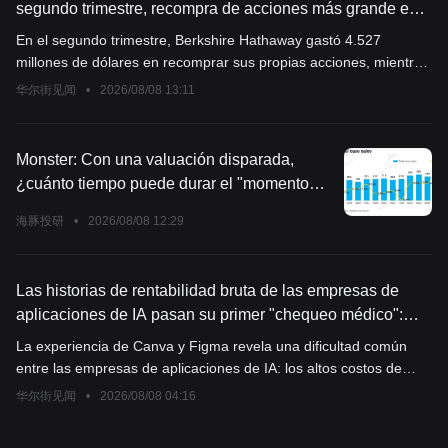
segundo trimestre, recompra de acciones más grande en
cinco años y Google entra en el top 5 de sus principales
En el segundo trimestre, Berkshire Hathaway gastó 4.527
posiciones
millones de dólares en recomprar sus propias acciones, mientras
que en el primer trimestre la cifra fue de solo aproximadamente
华尔街见闻
•
2026/08/08 13:11
235 millones de dólares. En total, durante el primer semestre
recompró cerca de 4.760 millones de dólares en acciones, la
gran mayoría concentrada en el segundo trimestre. Además, la
Monster: Con una valuación disparada,
compañía realizó compras netas de acciones por unos 19.800
¿cuánto tiempo puede durar el "momento
millones de dólares en el segundo trimestre, incluyendo una
dulce" de Monster?
inversión de alrededor de 10.000 millones de dólares en
海豚投研
•
2026/08/08 12:29
acciones ordinarias de Alphabet, lo que llevó a Google a entrar
oficialmente en las cinco principales posiciones de la empresa.
Las historias de rentabilidad bruta de las empresas de
aplicaciones de IA pasan su primer "chequeo médico":
Canva reduce intencionalmente su crecimiento, Figma
La experiencia de Canva y Figma revela una dificultad común
asume los costos de inferencia
entre las empresas de aplicaciones de IA: los altos costos de
inferencia están erosionando seriamente el margen bruto y
华尔街见闻
•
2026/08/08 04:16
perjudicando la economía unitaria. Para controlar los costos,
Canva ha decidido ralentizar la implementación de la IA, lo cual