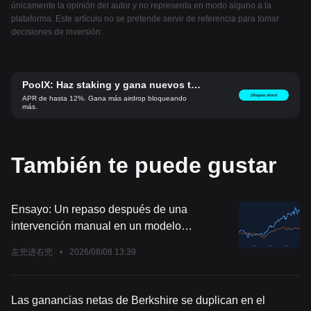
únicamente la opinión del autor y no representa en modo alguno a la
plataforma. Este artículo no se pretende servir de referencia para tomar
decisiones de inversión.
PoolX: Haz staking y gana nuevos to
kens.
¡Bloquea ahora!
APR de hasta 12%. Gana más airdrop bloqueando
más.
También te puede gustar
Ensayo: Un repaso después de una
intervención manual en un modelo
cuantitativo: ¿Si tuviera otra oportunidad, lo
左兜进右兜
•
2026/08/08 13:39
volvería a hacer?
Las ganancias netas de Berkshire se duplican en el