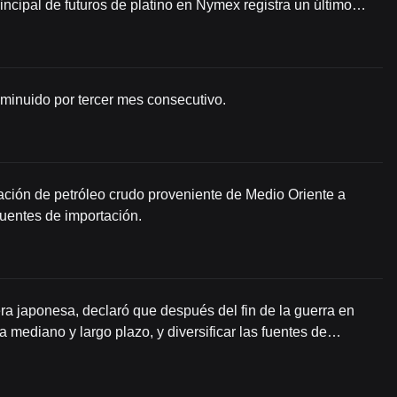
incipal de futuros de platino en Nymex registra un último
 diario del 1,42%.
sminuido por tercer mes consecutivo.
ación de petróleo crudo proveniente de Medio Oriente a
fuentes de importación.
ra japonesa, declaró que después del fin de la guerra en
a mediano y largo plazo, y diversificar las fuentes de
n el gobierno para fortalecer la resiliencia de la cadena de