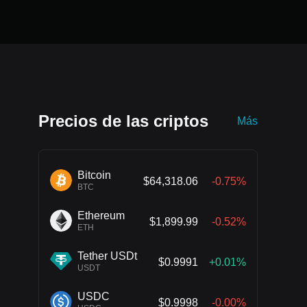
Precios de las criptos
Más
Bitcoin
$64,318.06
-0.75%
BTC
Ethereum
$1,899.99
-0.52%
ETH
Tether USDt
$0.9991
+0.01%
USDT
USDC
$0.9998
-0.00%