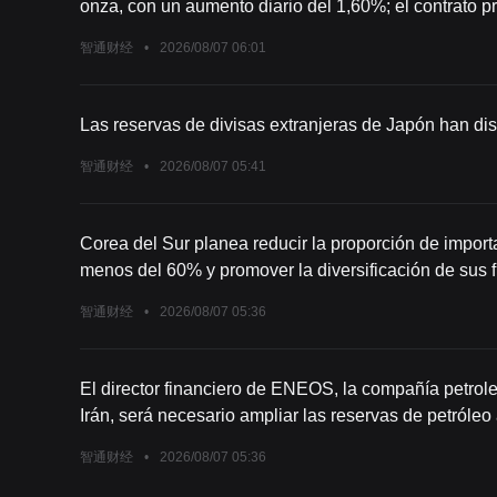
onza, con un aumento diario del 1,60%; el contrato pr
precio de 1762.5 dólares por onza, con un incremento
智通财经
•
2026/08/07 06:01
Las reservas de divisas extranjeras de Japón han di
智通财经
•
2026/08/07 05:41
Corea del Sur planea reducir la proporción de import
menos del 60% y promover la diversificación de sus 
智通财经
•
2026/08/07 05:36
El director financiero de ENEOS, la compañía petrole
Irán, será necesario ampliar las reservas de petróleo 
adquisición de crudo. Coordinaremos estrechamente co
智通财经
•
2026/08/07 05:36
suministro de petróleo.