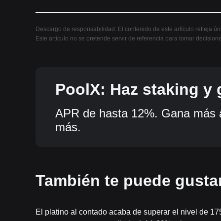
Descargo de responsabilidad: El contenido de este artículo refleja ú
Este artículo no se pretende servir de referencia para tomar decision
PoolX: Haz staking y
tokens.
APR de hasta 12%. Gana más a
más.
También te puede gusta
El platino al contado acaba de superar el nivel de 1