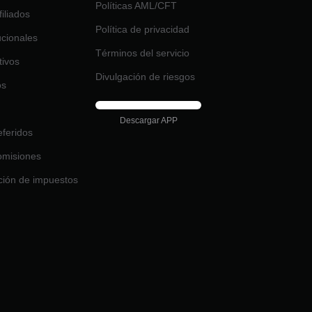
Políticas AML/CFT
iliados
Política de privacidad
tucionales
Términos del servicio
tivos
Divulgación de riesgos
os
Descargar APP
feridos
omisiones
ción de impuestos