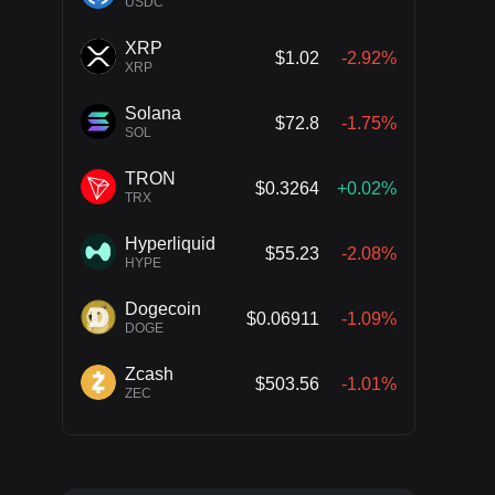
USDC
XRP
$1.02
-2.92%
XRP
Solana
$72.8
-1.75%
SOL
TRON
$0.3264
+0.02%
TRX
Hyperliquid
$55.23
-2.08%
HYPE
Dogecoin
$0.06911
-1.09%
DOGE
Zcash
$503.56
-1.01%
ZEC