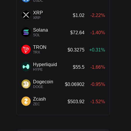
USDC
XRP
$1.02
-2.22%
XRP
Solana
$72.64
-1.40%
SOL
TRON
$0.3275
+0.31%
TRX
Hyperliquid
$55.5
-1.66%
HYPE
Dogecoin
$0.06902
-0.95%
DOGE
Zcash
$503.92
-1.52%
ZEC