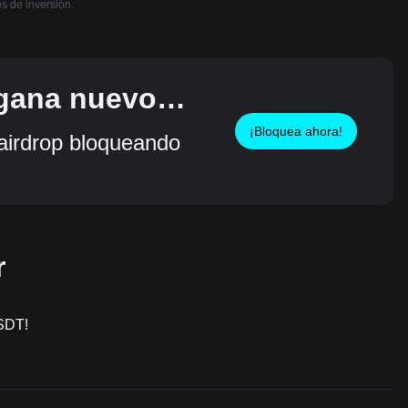
es de inversión.
 gana nuevos
¡Bloquea ahora!
irdrop bloqueando
r
USDT!