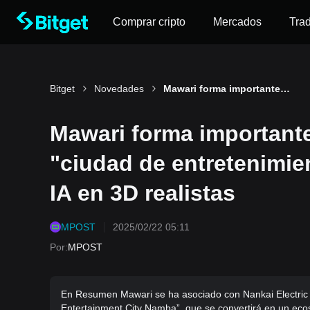
Comprar cripto
Mercados
Tra
Bitget
Novedades
Mawari forma importantes alianzas para crear una "ciudad de entretenimiento digital" con avatares de IA en 3D realistas
Mawari forma importante
"ciudad de entretenimien
IA en 3D realistas
MPOST
2025/02/22 05:11
Por
:
MPOST
En Resumen Mawari se ha asociado con Nankai Electric R
Entertainment City Namba”, que se convertirá en un eco