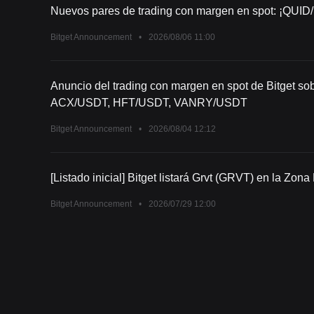
Nuevos pares de trading con margen en spot: ¡QUI
Bitget Announcement
•
2026/08/06 11:00
Anuncio del trading con margen en spot de Bitget sob
ACX/USDT, HFT/USDT, VANRY/USDT
Bitget Announcement
•
2026/08/04 12:12
[Listado inicial] Bitget listará Grvt (GRVT) en la Zona
Bitget Announcement
•
2026/07/29 12:00