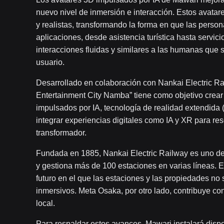
nuevo nivel de inmersión e interacción. Estos avatar
y realistas, transformando la forma en que las person
aplicaciones, desde asistencia turística hasta servicio
interacciones fluidas y similares a las humanas que s
usuario.
Desarrollado en colaboración con Nankai Electric Rai
Entertainment City Namba” tiene como objetivo crea
impulsados ​​por IA, tecnología de realidad extendi
integrar experiencias digitales como IA y XR para res
transformador.
Fundada en 1885, Nankai Electric Railway es uno de
y gestiona más de 100 estaciones en varias líneas. 
futuro en el que las estaciones y las propiedades no s
inmersivos. Meta Osaka, por otro lado, contribuye co
local.
Para respaldar estos avances, Mawari instalará disp