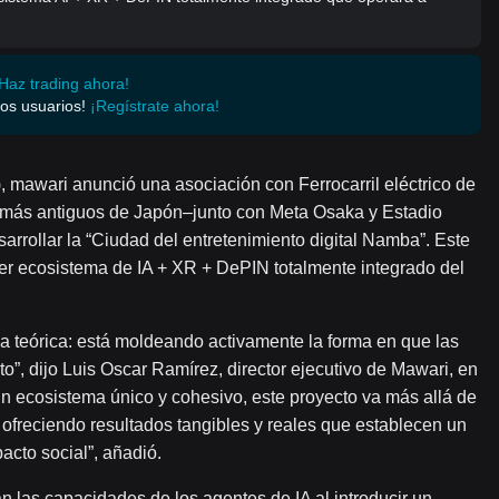
Haz trading ahora!
os usuarios!
¡Regístrate ahora!
), mawari anunció una asociación con Ferrocarril eléctrico de
s más antiguos de Japón–junto con Meta Osaka y Estadio
arrollar la “Ciudad del entretenimiento digital Namba”. Este
mer ecosistema de IA + XR + DePIN totalmente integrado del
a teórica: está moldeando activamente la forma en que las
”, dijo Luis Oscar Ramírez, director ejecutivo de Mawari, en
un ecosistema único y cohesivo, este proyecto va más allá de
freciendo resultados tangibles y reales que establecen un
acto social”, añadió.
n las capacidades de los agentes de IA al introducir un