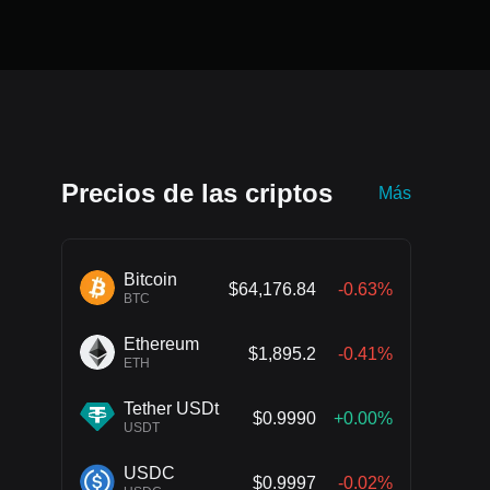
Precios de las criptos
Más
Bitcoin
$64,176.84
-0.63%
BTC
Ethereum
$1,895.2
-0.41%
ETH
Tether USDt
$0.9990
+0.00%
USDT
USDC
$0.9997
-0.02%