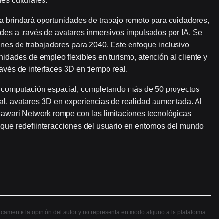
nes culturales.
a brindará oportunidades de trabajo remoto para cuidadores,
es a través de avatares inmersivos impulsados ​​por IA. Se
nes de trabajadores para 2040. Este enfoque inclusivo
dades de empleo flexibles en turismo, atención al cliente y
ravés de interfaces 3D en tiempo real.
a computación espacial, completando más de 50 proyectos
cial. avatares 3D en experiencias de realidad aumentada. Al
Mawari Network rompe con las limitaciones tecnológicas
s que redefiinteracciones del usuario en entornos del mundo
nicamente la opinión del autor y no representa en modo alguno a la plataforma.