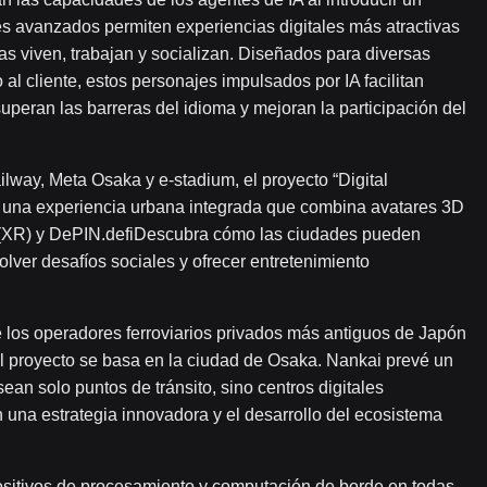
es avanzados permiten experiencias digitales más atractivas
as viven, trabajan y socializan. Diseñados para diversas
 al cliente, estos personajes impulsados ​​por IA facilitan
uperan las barreras del idioma y mejoran la participación del
lway, Meta Osaka y e-stadium, el proyecto “Digital
r una experiencia urbana integrada que combina avatares 3D
da (XR) y DePIN.defiDescubra cómo las ciudades pueden
olver desafíos sociales y ofrecer entretenimiento
 los operadores ferroviarios privados más antiguos de Japón
El proyecto se basa en la ciudad de Osaka. Nankai prevé un
ean solo puntos de tránsito, sino centros digitales
n una estrategia innovadora y el desarrollo del ecosistema
ositivos de procesamiento y computación de borde en todas