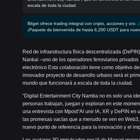
escala de toda la ciudad.
Bitget ofrece trading integral con cripto, acciones y oro.
¡
¡Paquete de bienvenida de hasta 6,200 USDT para nuev
Red de infraestructura física descentralizada (DePIN
Nankai –uno de los operadores ferroviarios privado
electrónico Esta colaboración tiene como objetivo des
innovador proyecto de desarrollo urbano será el pri
mundo que funcionará a escala de toda la ciudad.
“Digital Entertainment City Namba no es solo una ide
personas trabajan, juegan y exploran en este momento
una entrevista con Mpost“Al unir IA, XR y DePIN en 
las promesas vacías que a menudo se ven en Web3, o
nuevo punto de referencia para la innovación y el imp
Los avatares 3D impulsados ​​por IA de Mawari mejora