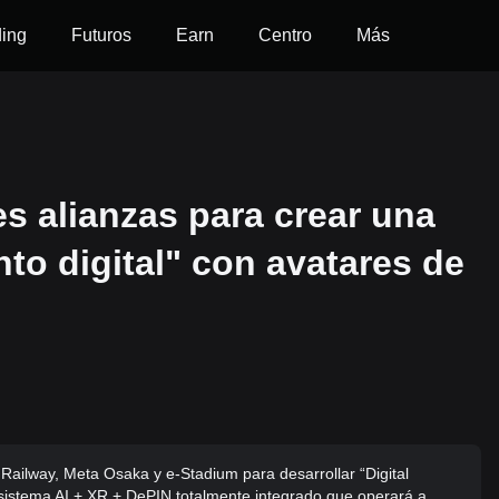
ding
Futuros
Earn
Centro
Más
s alianzas para crear una
to digital" con avatares de
ailway, Meta Osaka y e-Stadium para desarrollar “Digital
sistema AI + XR + DePIN totalmente integrado que operará a