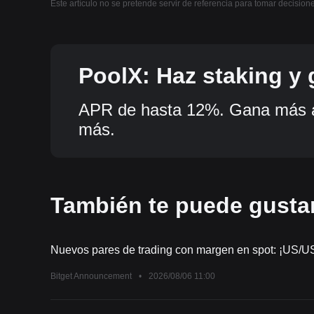
Este artículo no se pretende servir de referencia para tomar decision
PoolX: Haz staking y
tokens.
APR de hasta 12%. Gana más a
más.
También te puede gusta
Nuevos pares de trading con margen en spot: ¡US/
Bitget Announcement
•
2026/08/06 11:00