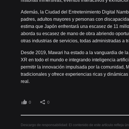
historias inmersivas, eventos interactivos y exhibicio
Además, la Ciudad del Entretenimiento Digital Namb
padres, adultos mayores y personas con discapacidad
estima que Japón enfrentará una escasez de 11 millo
aborda su escasez de mano de obra abriendo oportuni
otras industrias de servicios, todas administradas a t
Desde 2019, Mawari ha estado a la vanguardia de l
XR en todo el mundo e integrando inteligencia artifi
permitir la innovación impulsada por la comunidad, 
tradicionales y ofrece experiencias ricas y dinámica
real.
0
0
Descargo de responsabilidad: El contenido de este artículo refleja ú