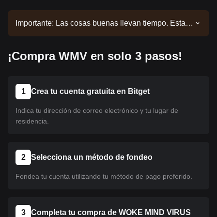
Importante: Las cosas buenas llevan tiempo. Esta
moneda aún no está listada. Mantente alerta a
nuestros anuncios para obtener actualizaciones
¡Compra WMV en solo 3 pasos!
sobre los listados. Una vez que esté disponible en
Bitget, podrás seguir nuestro tutorial para
comprarlo. El mismo tutorial se aplica a todas las
criptomonedas listadas en Bitget.
1
Crea tu cuenta gratuita en Bitget
Indica tu dirección de correo electrónico y tu lugar de
residencia.
2
Selecciona un método de fondeo
Fondea tu cuenta utilizando tu método de pago preferido.
3
Completa tu compra de WOKE MIND VIRUS