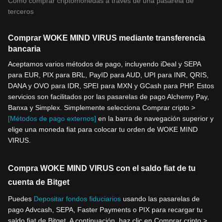
Cómo comprar criptomonedas a través de una pasarela de
terceros
Comprar WOKE MIND VIRUS mediante transferencia
bancaria
Aceptamos varios métodos de pago, incluyendo iDeal y SEPA
para EUR, PIX para BRL, PayID para AUD, UPI para INR, QRIS,
DANA y OVO para IDR, SPEI para MXN y GCash para PHP. Estos
servicios son facilitados por las pasarelas de pago Alchemy Pay,
Banxa y Simplex. Simplemente selecciona Comprar cripto >
[Métodos de pago externos]
en la barra de navegación superior y
elige una moneda fiat para colocar tu orden de WOKE MIND
VIRUS.
Compra WOKE MIND VIRUS con el saldo fiat de tu
cuenta de Bitget
Puedes
Depositar fondos fiduciarios
usando las pasarelas de
pago Advcash, SEPA, Faster Payments o PIX para recargar tu
saldo fiat de Bitget. A continuación, haz clic en Comprar cripto >