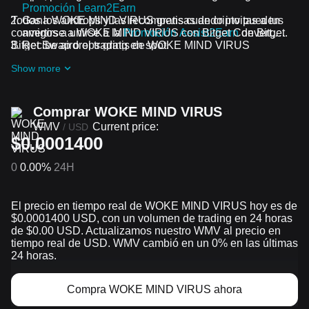
Promoción Learn2Earn
Todos los airdrops y las recompensas de cripto pueden
Gana WOKE MIND VIRUS gratis cuando invitas a tus
convertirse a WOKE MIND VIRUS con Bitget Convert,
amigos a unirse a la
Promoción Assist2Earn
de Bitget.
Bitget Swap o el trading en spot.
Recibe airdrops gratis de WOKE MIND VIRUS
uniéndote a los
Desafíos y promociones en curso
Show more
Comprar WOKE MIND VIRUS
WMV
Current price:
/
USD
$0.0001400
0
0.00%
24H
El precio en tiempo real de WOKE MIND VIRUS hoy es de
$0.0001400 USD, con un volumen de trading en 24 horas
de $0.00 USD. Actualizamos nuestro WMV al precio en
tiempo real de USD. WMV cambió en un 0% en las últimas
24 horas.
Compra WOKE MIND VIRUS ahora