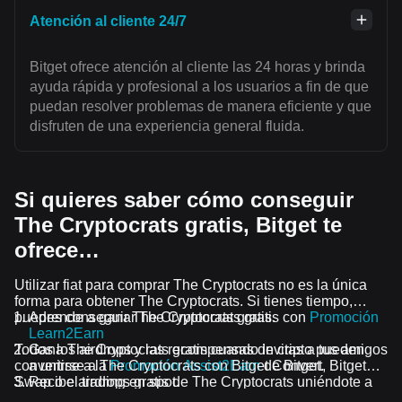
Atención al cliente 24/7
Bitget ofrece atención al cliente las 24 horas y brinda
ayuda rápida y profesional a los usuarios a fin de que
puedan resolver problemas de manera eficiente y que
disfruten de una experiencia general fluida.
Si quieres saber cómo conseguir
The Cryptocrats gratis, Bitget te
ofrece…
Utilizar fiat para comprar The Cryptocrats no es la única
forma para obtener The Cryptocrats. Si tienes tiempo,
puedes conseguir The Cryptocrats gratis.
Aprende a ganar The Cryptocrats gratis con
Promoción
Learn2Earn
Todos los airdrops y las recompensas de cripto pueden
Gana The Cryptocrats gratis cuando invitas a tus amigos
convertirse a The Cryptocrats con Bitget Convert, Bitget
a unirse a la
Promoción Assist2Earn
de Bitget.
Swap o el trading en spot.
Recibe airdrops gratis de The Cryptocrats uniéndote a
los
Desafíos y promociones en curso