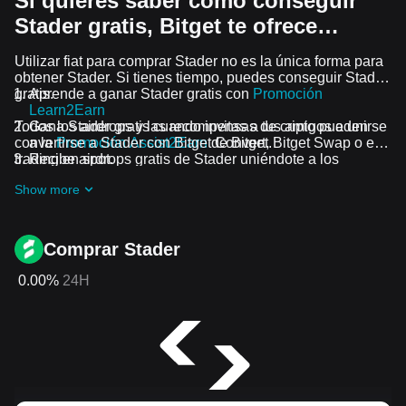
Si quieres saber cómo conseguir
Stader gratis, Bitget te ofrece…
Utilizar fiat para comprar Stader no es la única forma para
obtener Stader. Si tienes tiempo, puedes conseguir Stader
gratis.
Aprende a ganar Stader gratis con
Promoción
Learn2Earn
Todos los airdrops y las recompensas de cripto pueden
Gana Stader gratis cuando invitas a tus amigos a unirse
convertirse a Stader con Bitget Convert, Bitget Swap o el
a la
Promoción Assist2Earn
de Bitget.
trading en spot.
Recibe airdrops gratis de Stader uniéndote a los
Desafíos y promociones en curso
Show more
Comprar Stader
0.00%
24H