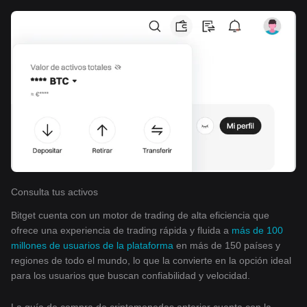
Consulta tus activos
Bitget cuenta con un motor de trading de alta eficiencia que
ofrece una experiencia de trading rápida y fluida a
más de 100
millones de usuarios de la plataforma
en más de 150 países y
regiones de todo el mundo, lo que la convierte en la opción ideal
para los usuarios que buscan confiabilidad y velocidad.