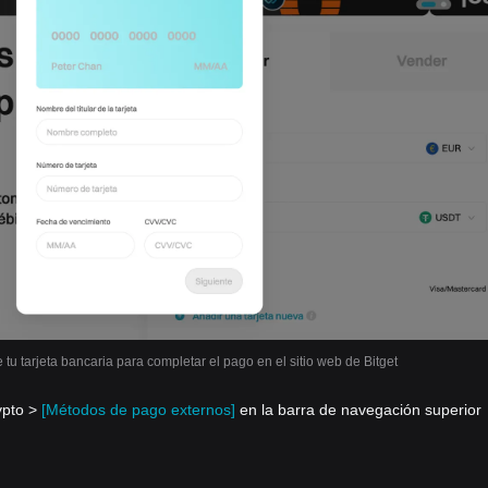
 tu tarjeta bancaria para completar el pago en el sitio web de Bitget
ypto >
[Métodos de pago externos]
en la barra de navegación superior