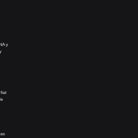
NA y
y
fiat
de
ras