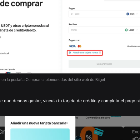
o en la pestaña Comprar criptomonedas del sitio web de Bitget
e que deseas gastar, vincula tu tarjeta de crédito y completa el pago s