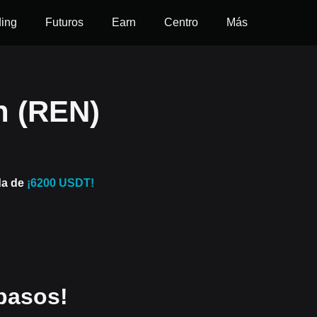
ding
Futuros
Earn
Centro
Más
 (REN)
da de
¡6200 USDT!
pasos!