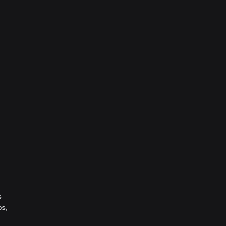
s
os,