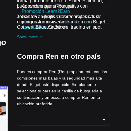
forma para obtener Ren. Si tienes tiempo,
puedes conseguir Ren gratis.
Aprende a ganar Ren gratis con
Promoción Learn2Earn
Todos los airdrops y las recompensas de
Gana Ren gratis cuando invitas a tus
cripto pueden convertirse a Ren con Bitget
amigos a unirse a la
Promoción
Convert, Bitget Swap o el trading en spot.
Assist2Earn
de Bitget.
Recibe airdrops gratis de Ren uniéndote a
Show more
los
Desafíos y promociones en curso
go
Compra Ren en otro país
Puedes comprar Ren (Ren) rápidamente con las
comisiones más bajas y la seguridad más alta
donde Bitget esté disponible. Simplemente
selecciona tu país en la casilla de búsqueda a
continuación y empieza a comprar Ren en tu
ubicación preferida: