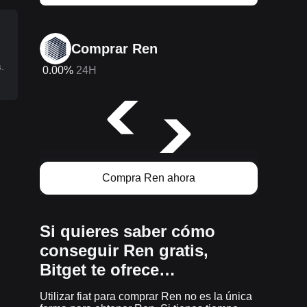
Comprar Ren
.
0.00%
24H
Compra Ren ahora
Si quieres saber cómo
conseguir Ren gratis,
Bitget te ofrece…
Utilizar fiat para comprar Ren no es la única