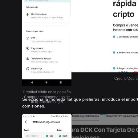
Crédito/Débit
Crédito/Débito en la pestaña
Comprar criptomonedas de
Selecciona la moneda fiat que prefieras, introduce el import
la aplicación Bitget
comisiones.