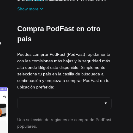
spot.
Recibe airdrops gratis de PodFast
Show more
uniéndote a los
Desafíos y promociones
en curso
Compra PodFast en otro
país
e
Puedes comprar PodFast (PodFast) rápidamente
con las comisiones más bajas y la seguridad más
alta donde Bitget esté disponible. Simplemente
selecciona tu país en la casilla de búsqueda a
continuación y empieza a comprar PodFast en tu
ubicación preferida:
Una selección de regiones de compra de PodFast
populares.