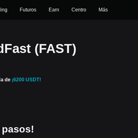
ding
Futuros
Earn
Centro
Más
Fast (FAST)
da de
¡6200 USDT!
 pasos!