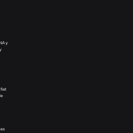
NA y
y
fiat
de
ras