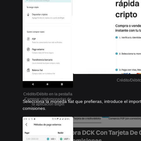
Crédito/Débit
Crédito/Débito en la pestaña
Comprar criptomonedas de
Selecciona la moneda fiat que prefieras, introduce el import
la aplicación Bitget
comisiones.