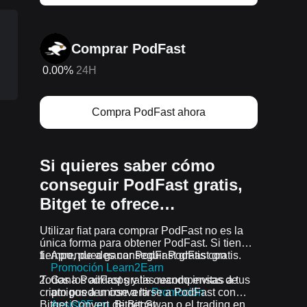
Comprar PodFast
0.00%
24H
Compra PodFast ahora
Si quieres saber cómo
conseguir PodFast gratis,
Bitget te ofrece…
Utilizar fiat para comprar PodFast no es la
única forma para obtener PodFast. Si tienes
tiempo, puedes conseguir PodFast gratis.
Aprende a ganar PodFast gratis con
Promoción Learn2Earn
Todos los airdrops y las recompensas de
Gana PodFast gratis cuando invitas a tus
cripto pueden convertirse a PodFast con
amigos a unirse a la
Promoción
Bitget Convert, Bitget Swap o el trading en
Assist2Earn
de Bitget.