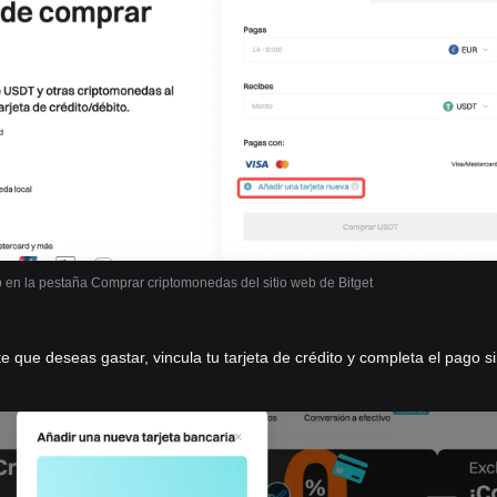
o en la pestaña Comprar criptomonedas del sitio web de Bitget
e que deseas gastar, vincula tu tarjeta de crédito y completa el pago s