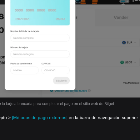
 tu tarjeta bancaria para completar el pago en el sitio web de Bitget
ypto >
[Métodos de pago externos]
en la barra de navegación superior