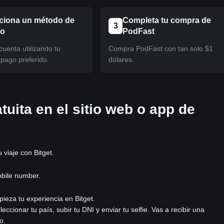
ciona un método de
Completa tu compra de
3
eo
PodFast
uenta utilizando tu
Compra PodFast con tan solo $1
pago preferido.
dólares.
tuita en el sitio web o app de
viaje con Bitget.
obile number.
pieza tu experiencia en Bitget.
eleccionar tu país, subir tu DNI y enviar tu selfie. Vas a recibir una
o.