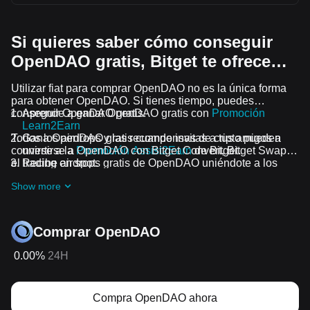
Si quieres saber cómo conseguir
OpenDAO gratis, Bitget te ofrece…
Utilizar fiat para comprar OpenDAO no es la única forma
para obtener OpenDAO. Si tienes tiempo, puedes
conseguir OpenDAO gratis.
Aprende a ganar OpenDAO gratis con
Promoción
Learn2Earn
Todos los airdrops y las recompensas de cripto pueden
Gana OpenDAO gratis cuando invitas a tus amigos a
convertirse a OpenDAO con Bitget Convert, Bitget Swap o
unirse a la
Promoción Assist2Earn
de Bitget.
el trading en spot.
Recibe airdrops gratis de OpenDAO uniéndote a los
Desafíos y promociones en curso
Show more
Comprar OpenDAO
0.00%
24H
Compra OpenDAO ahora