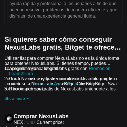
ayuda rápida y profesional a los usuarios a fin de que
puedan resolver problemas de manera eficiente y que
disfruten de una experiencia general fluida.
Si quieres saber cómo conseguir
NexusLabs gratis, Bitget te ofrece…
Utilizar fiat para comprar NexusLabs no es la única forma
para obtener NexusLabs. Si tienes tiempo, puedes
conseguir NexusLabs gratis.
Aprende a ganar NexusLabs gratis con
Promoción
Learn2Earn
Todos los airdrops y las recompensas de cripto pueden
Gana NexusLabs gratis cuando invitas a tus amigos a
convertirse a NexusLabs con Bitget Convert, Bitget Swap
unirse a la
Promoción Assist2Earn
de Bitget.
o el trading en spot.
Recibe airdrops gratis de NexusLabs uniéndote a los
Desafíos y promociones en curso
Show more
Comprar NexusLabs
NEX
Current price:
/
USD