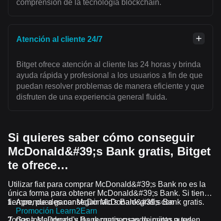
comprensión de la tecnología blockchain.
Atención al cliente 24/7
Bitget ofrece atención al cliente las 24 horas y brinda
ayuda rápida y profesional a los usuarios a fin de que
puedan resolver problemas de manera eficiente y que
disfruten de una experiencia general fluida.
Si quieres saber cómo conseguir
McDonald&#39;s Bank gratis, Bitget
te ofrece…
Utilizar fiat para comprar McDonald&#39;s Bank no es la
única forma para obtener McDonald&#39;s Bank. Si tienes
tiempo, puedes conseguir McDonald&#39;s Bank gratis.
Aprende a ganar McDonald's Bank gratis con
Promoción Learn2Earn
Todos los airdrops y las recompensas de cripto pueden
Gana McDonald's Bank gratis cuando invitas a tus