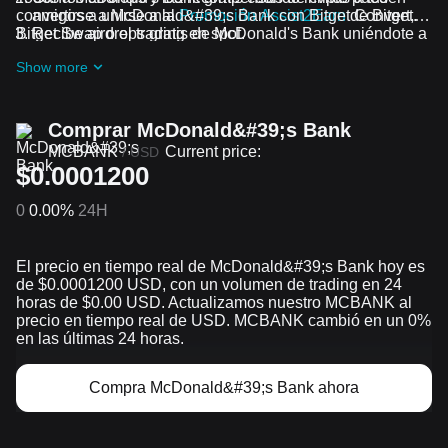
convertirse a McDonald&#39;s Bank con Bitget Convert,
amigos a unirse a la
Promoción Assist2Earn
de Bitget.
Bitget Swap o el trading en spot.
Recibe airdrops gratis de McDonald's Bank uniéndote a
los
Desafíos y promociones en curso
Show more
Comprar McDonald&#39;s Bank
MCBANK
Current price:
/
USD
$0.0001200
0
0.00%
24H
El precio en tiempo real de McDonald&#39;s Bank hoy es
de $0.0001200 USD, con un volumen de trading en 24
horas de $0.00 USD. Actualizamos nuestro MCBANK al
precio en tiempo real de USD. MCBANK cambió en un 0%
en las últimas 24 horas.
Compra McDonald&#39;s Bank ahora