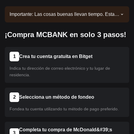
Importante: Las cosas buenas llevan tiempo. Esta
moneda aún no está listada. Mantente alerta a
nuestros anuncios para obtener actualizaciones
¡Compra MCBANK en solo 3 pasos!
sobre los listados. Una vez que esté disponible en
Bitget, podrás seguir nuestro tutorial para
comprarlo. El mismo tutorial se aplica a todas las
criptomonedas listadas en Bitget.
1
Crea tu cuenta gratuita en Bitget
Indica tu dirección de correo electrónico y tu lugar de
residencia.
2
Selecciona un método de fondeo
Fondea tu cuenta utilizando tu método de pago preferido.
Completa tu compra de McDonald&#39;s
3