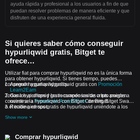
ayuda rápida y profesional a los usuarios a fin de que
puedan resolver problemas de manera eficiente y que
disfruten de una experiencia general fluida.
Si quieres saber cómo conseguir
hypurliqwid gratis, Bitget te
ofrece…
Utilizar fiat para comprar hypurliqwid no es la única forma
para obtener hypurliqwid. Si tienes tiempo, puedes
conseguir hypurliqwid gratis.
Aprende a ganar hypurliqwid gratis con
Promoción
Learn2Earn
Todos los airdrops y las recompensas de cripto pueden
Gana hypurliqwid gratis cuando invitas a tus amigos a
convertirse a hypurliqwid con Bitget Convert, Bitget Swap
unirse a la
Promoción Assist2Earn
de Bitget.
o el trading en spot.
Recibe airdrops gratis de hypurliqwid uniéndote a los
Desafíos y promociones en curso
Show more
Comprar hypurliqwid