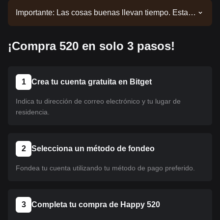
Importante: Las cosas buenas llevan tiempo. Esta
moneda aún no está listada. Mantente alerta a
nuestros anuncios para obtener actualizaciones
¡Compra 520 en solo 3 pasos!
sobre los listados. Una vez que esté disponible en
Bitget, podrás seguir nuestro tutorial para
comprarlo. El mismo tutorial se aplica a todas las
criptomonedas listadas en Bitget.
1
Crea tu cuenta gratuita en Bitget
Indica tu dirección de correo electrónico y tu lugar de
residencia.
2
Selecciona un método de fondeo
Fondea tu cuenta utilizando tu método de pago preferido.
3
Completa tu compra de Happy 520