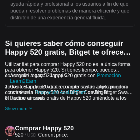
ayuda rápida y profesional a los usuarios a fin de que
puedan resolver problemas de manera eficiente y que
disfruten de una experiencia general fluida.
Si quieres saber cómo conseguir
Happy 520 gratis, Bitget te ofrece…
Utilizar fiat para comprar Happy 520 no es la única forma
para obtener Happy 520. Si tienes tiempo, puedes
conseguir Happy 520 gratis.
Aprende a ganar Happy 520 gratis con
Promoción
Learn2Earn
Todos los airdrops y las recompensas de cripto pueden
Gana Happy 520 gratis cuando invitas a tus amigos a
convertirse a Happy 520 con Bitget Convert, Bitget Swap o
unirse a la
Promoción Assist2Earn
de Bitget.
el trading en spot.
Recibe airdrops gratis de Happy 520 uniéndote a los
Desafíos y promociones en curso
Show more
Comprar Happy 520
520
Current price:
/
USD