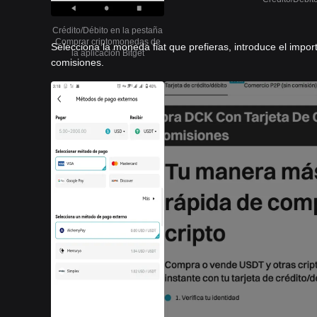
Crédito/Débito en la pestaña
Comprar criptomonedas de
Selecciona la moneda fiat que prefieras, introduce el import
la aplicación Bitget
comisiones.