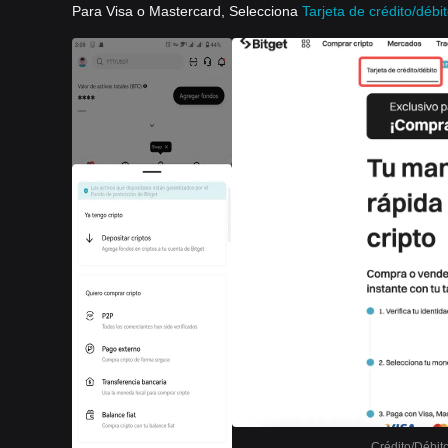
Para Visa o Mastercard, Selecciona
Tarjeta de crédito/débi
Crédito/Débit