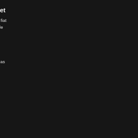
et
fiat
de
ras