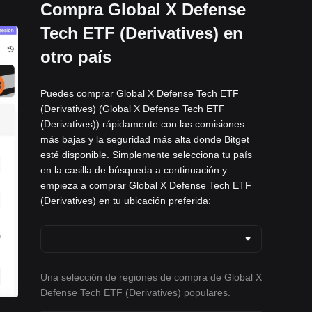
a los
Desafíos y promociones en curso
Compra Global X Defense
Tech ETF (Derivatives) en
otro país
Puedes comprar Global X Defense Tech ETF
(Derivatives) (Global X Defense Tech ETF
(Derivatives)) rápidamente con las comisiones
más bajas y la seguridad más alta donde Bitget
esté disponible. Simplemente selecciona tu país
en la casilla de búsqueda a continuación y
empieza a comprar Global X Defense Tech ETF
(Derivatives) en tu ubicación preferida:
Una selección de regiones de compra de Global X
Defense Tech ETF (Derivatives) populares.