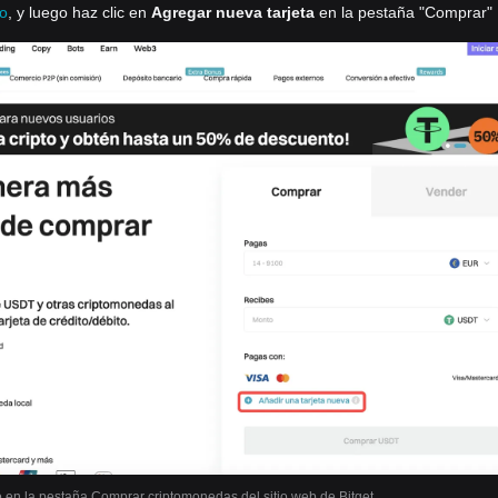
to
, y luego haz clic en
Agregar nueva tarjeta
en la pestaña "Comprar"
o en la pestaña Comprar criptomonedas del sitio web de Bitget