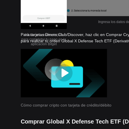
Ingresa los datos de
Para tarjetas Diners Club/Discover, haz clic en Comprar Cr
Añade una nueva tarjeta
para completar tu pago en la
para realizar tu orden Global X Defense Tech ETF (Derivati
aplicación Bitget
Cómo comprar cripto con tarjeta de crédito/débito
Comprar Global X Defense Tech ETF (De