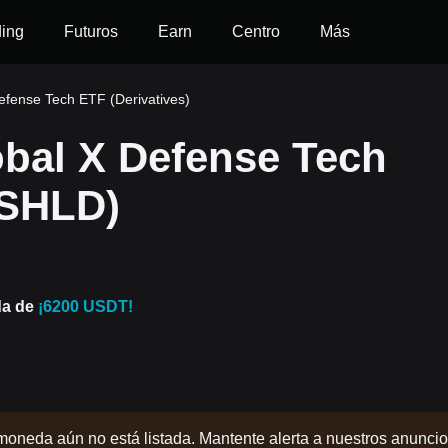
ding
Futuros
Earn
Centro
Más
fense Tech ETF (Derivatives)
bal X Defense Tech
(SHLD)
da de
¡6200 USDT!
moneda aún no está listada. Mantente alerta a nuestros anunci