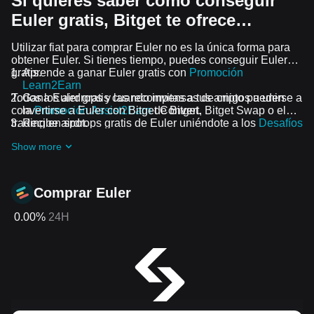
Si quieres saber cómo conseguir
Euler gratis, Bitget te ofrece…
Utilizar fiat para comprar Euler no es la única forma para
obtener Euler. Si tienes tiempo, puedes conseguir Euler
gratis.
Aprende a ganar Euler gratis con
Promoción
Learn2Earn
Todos los airdrops y las recompensas de cripto pueden
Gana Euler gratis cuando invitas a tus amigos a unirse a
convertirse a Euler con Bitget Convert, Bitget Swap o el
la
Promoción Assist2Earn
de Bitget.
trading en spot.
Recibe airdrops gratis de Euler uniéndote a los
Desafíos
y promociones en curso
Show more
Comprar Euler
0.00%
24H