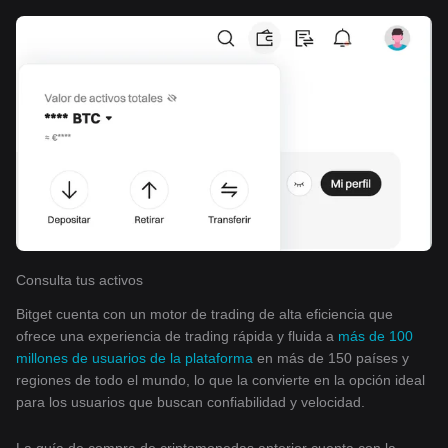
Consulta tus activos
Bitget cuenta con un motor de trading de alta eficiencia que
ofrece una experiencia de trading rápida y fluida a
más de 100
millones de usuarios de la plataforma
en más de 150 países y
regiones de todo el mundo, lo que la convierte en la opción ideal
para los usuarios que buscan confiabilidad y velocidad.