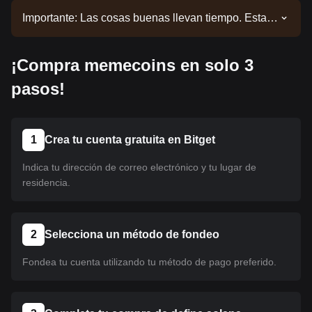
Importante: Las cosas buenas llevan tiempo. Esta
moneda aún no está listada. Mantente alerta a
nuestros anuncios para obtener actualizaciones
¡Compra memecoins en solo 3
sobre los listados. Una vez que esté disponible en
Bitget, podrás seguir nuestro tutorial para
pasos!
comprarlo. El mismo tutorial se aplica a todas las
criptomonedas listadas en Bitget.
1
Crea tu cuenta gratuita en Bitget
Indica tu dirección de correo electrónico y tu lugar de
residencia.
2
Selecciona un método de fondeo
Fondea tu cuenta utilizando tu método de pago preferido.