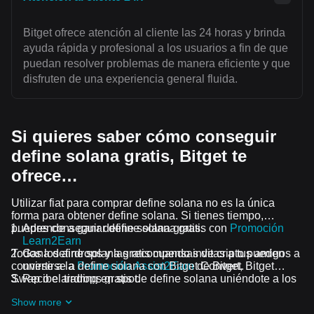
Bitget ofrece atención al cliente las 24 horas y brinda
ayuda rápida y profesional a los usuarios a fin de que
puedan resolver problemas de manera eficiente y que
disfruten de una experiencia general fluida.
Si quieres saber cómo conseguir
define solana gratis, Bitget te
ofrece…
Utilizar fiat para comprar define solana no es la única
forma para obtener define solana. Si tienes tiempo,
puedes conseguir define solana gratis.
Aprende a ganar define solana gratis con
Promoción
Learn2Earn
Todos los airdrops y las recompensas de cripto pueden
Gana define solana gratis cuando invitas a tus amigos a
convertirse a define solana con Bitget Convert, Bitget
unirse a la
Promoción Assist2Earn
de Bitget.
Swap o el trading en spot.
Recibe airdrops gratis de define solana uniéndote a los
Desafíos y promociones en curso
Show more