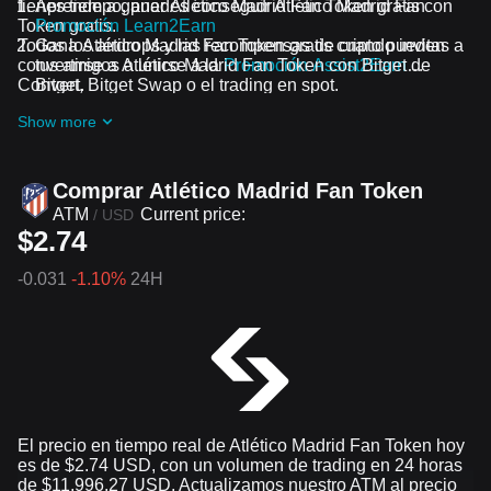
tienes tiempo, puedes conseguir Atlético Madrid Fan
Aprende a ganar Atlético Madrid Fan Token gratis con
Token gratis.
Promoción Learn2Earn
Todos los airdrops y las recompensas de cripto pueden
Gana Atlético Madrid Fan Token gratis cuando invitas a
convertirse a Atlético Madrid Fan Token con Bitget
tus amigos a unirse a la
Promoción Assist2Earn
de
Convert, Bitget Swap o el trading en spot.
Bitget.
Recibe airdrops gratis de Atlético Madrid Fan Token
Show more
uniéndote a los
Desafíos y promociones en curso
Comprar Atlético Madrid Fan Token
ATM
Current price:
/
USD
$2.74
-0.031
-1.10%
24H
El precio en tiempo real de Atlético Madrid Fan Token hoy
es de $2.74 USD, con un volumen de trading en 24 horas
de $11,996.27 USD. Actualizamos nuestro ATM al precio