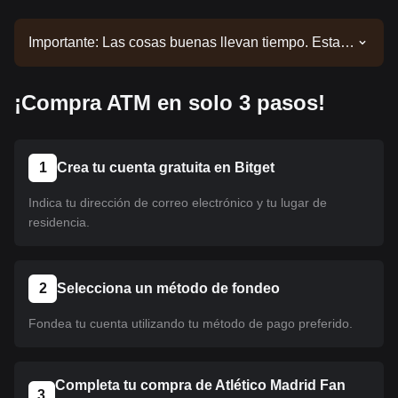
Importante: Las cosas buenas llevan tiempo. Esta
moneda aún no está listada. Mantente alerta a
nuestros anuncios para obtener actualizaciones
¡Compra ATM en solo 3 pasos!
sobre los listados. Una vez que esté disponible en
Bitget, podrás seguir nuestro tutorial para
comprarlo. El mismo tutorial se aplica a todas las
criptomonedas listadas en Bitget.
1
Crea tu cuenta gratuita en Bitget
Indica tu dirección de correo electrónico y tu lugar de
residencia.
2
Selecciona un método de fondeo
Fondea tu cuenta utilizando tu método de pago preferido.
Completa tu compra de Atlético Madrid Fan
3