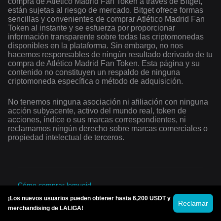
compra de Atlético Madrid Fan Token a través de Bitget,
están sujetas al riesgo de mercado. Bitget ofrece formas
sencillas y convenientes de comprar Atlético Madrid Fan
Token al instante y se esfuerza por proporcionar
información transparente sobre todas las criptomonedas
disponibles en la plataforma. Sin embargo, no nos
hacemos responsables de ningún resultado derivado de tu
compra de Atlético Madrid Fan Token. Esta página y su
contenido no constituyen un respaldo de ninguna
criptomoneda específica o método de adquisición.
No tenemos ninguna asociación ni afiliación con ninguna
acción subyacente, activo del mundo real, token de
acciones, índice o sus marcas correspondientes, ni
reclamamos ningún derecho sobre marcas comerciales o
propiedad intelectual de terceros.
Cómo comprar lemuoid
¡Los nuevos usuarios pueden obtener hasta 6,200 USDT y
Cómo comprar VaultBridge Bridged WBTC (Katana)
Reclamar
merchandising de LALIGA!
Cómo comprar VaultBridge Bridged ETH (Katana)