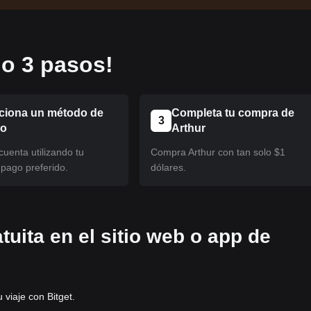
o 3 pasos!
ciona un método de
Completa tu compra de
3
eo
Arthur
uenta utilizando tu
Compra Arthur con tan solo $1
pago preferido.
dólares.
tuita en el sitio web o app de
viaje con Bitget.