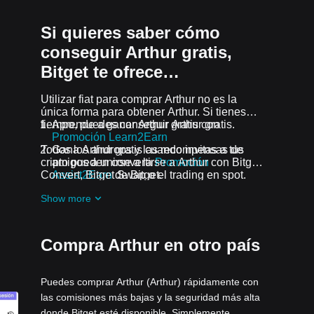
Si quieres saber cómo
conseguir Arthur gratis,
Bitget te ofrece…
Utilizar fiat para comprar Arthur no es la
única forma para obtener Arthur. Si tienes
tiempo, puedes conseguir Arthur gratis.
Aprende a ganar Arthur gratis con
Promoción Learn2Earn
Todos los airdrops y las recompensas de
Gana Arthur gratis cuando invitas a tus
cripto pueden convertirse a Arthur con Bitget
amigos a unirse a la
Promoción
Convert, Bitget Swap o el trading en spot.
Assist2Earn
de Bitget.
Recibe airdrops gratis de Arthur uniéndote
Show more
a los
Desafíos y promociones en curso
Compra Arthur en otro país
Puedes comprar Arthur (Arthur) rápidamente con
las comisiones más bajas y la seguridad más alta
donde Bitget esté disponible. Simplemente