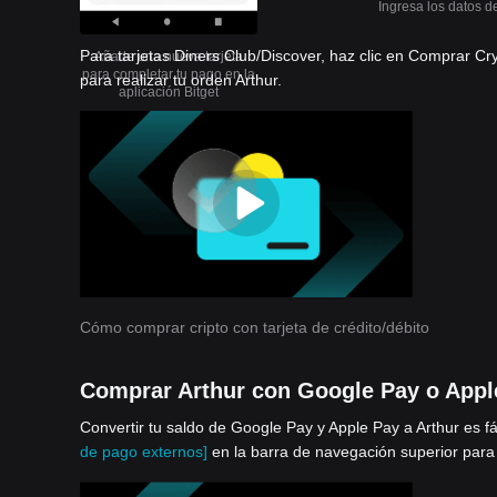
Ingresa los datos de
Para tarjetas Diners Club/Discover, haz clic en Comprar Cr
Añade una nueva tarjeta
para completar tu pago en la
para realizar tu orden Arthur.
aplicación Bitget
Cómo comprar cripto con tarjeta de crédito/débito
Comprar Arthur con Google Pay o Appl
Convertir tu saldo de Google Pay y Apple Pay a Arthur es f
de pago externos]
en la barra de navegación superior para 