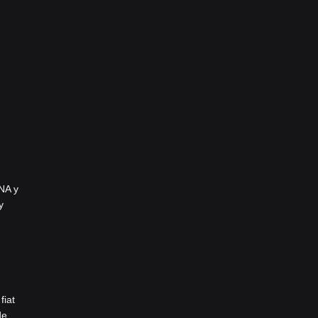
NA y
y
fiat
de