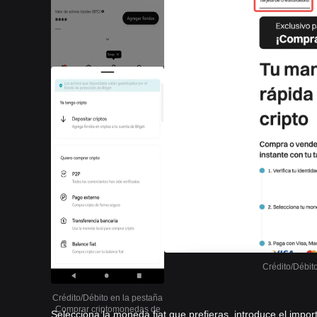
Crédito/Débit
Crédito/Débito en la pestaña
Comprar criptomonedas de
Selecciona la moneda fiat que prefieras, introduce el import