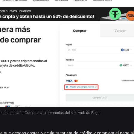
o en la pestaña Comprar criptomonedas del sitio web de Bitget
e que deseas gastar, vincula tu tarjeta de crédito y completa el pago s