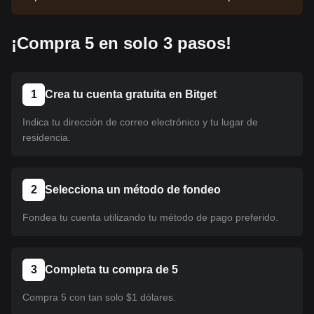
moneda aún no está listada. Mantente alerta a
nuestros anuncios para obtener actualizaciones
¡Compra 5 en solo 3 pasos!
sobre los listados. Una vez que esté disponible en
Bitget, podrás seguir nuestro tutorial para
comprarlo. El mismo tutorial se aplica a todas las
criptomonedas listadas en Bitget.
1
Crea tu cuenta gratuita en Bitget
Indica tu dirección de correo electrónico y tu lugar de
residencia.
2
Selecciona un método de fondeo
Fondea tu cuenta utilizando tu método de pago preferido.
3
Completa tu compra de 5
Compra 5 con tan solo $1 dólares.