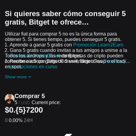
Si quieres saber cómo conseguir 5
gratis, Bitget te ofrece…
Utilizar fiat para comprar 5 no es la única forma para
obtener 5. Si tienes tiempo, puedes conseguir 5 gratis.
Aprende a ganar 5 gratis con
Promoción Learn2Earn
Gana 5 gratis cuando invitas a tus amigos a unirse a la
Todos los airdrops y las recompensas de cripto pueden
Promoción Assist2Earn
de Bitget.
convertirse a 5 con Bitget Convert, Bitget Swap o el trading
Recibe airdrops gratis de 5 uniéndote a los
Desafíos y
en spot.
promociones en curso
Show more
Comprar 5
5
Current price:
/
USD
$0.{5}7200
0
0.00%
24H