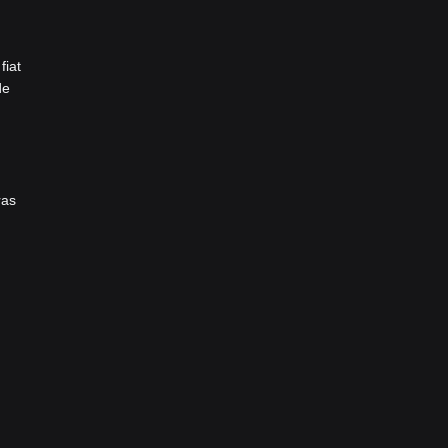
fiat
de
ras