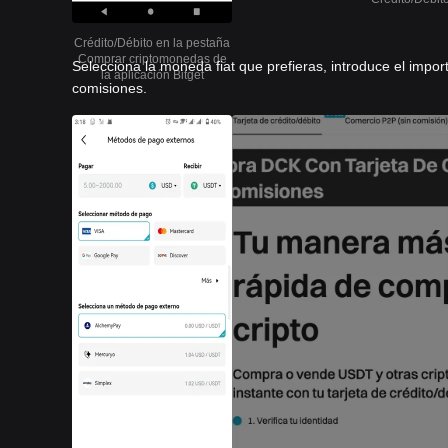
Crédito/Débito en la pestaña
Comprar criptomonedas de
Selecciona la moneda fiat que prefieras, introduce el import
la aplicación Bitget
comisiones.