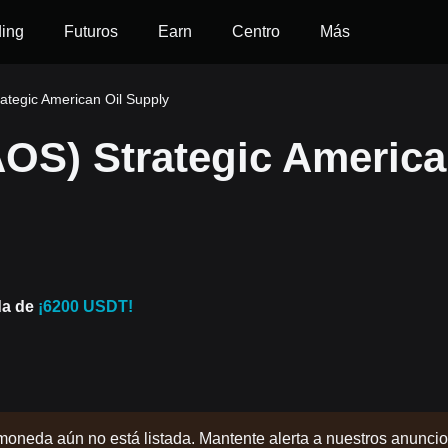
ding
Futuros
Earn
Centro
Más
tegic American Oil Supply
OS) Strategic Americ
da de
¡6200 USDT!
moneda aún no está listada. Mantente alerta a nuestros anunci