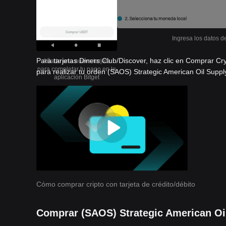
Ingresa los datos de
Para tarjetas Diners Club/Discover, haz clic en Comprar Cr
Añade una nueva tarjeta
para completar tu pago en la
para realizar tu orden (SAOS) Strategic American Oil Suppl
aplicación Bitget
Cómo comprar cripto con tarjeta de crédito/débito
Comprar (SAOS) Strategic American Oi