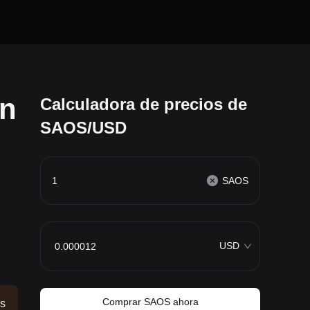
an
Calculadora de precios de
SAOS/USD
SAOS
USD
Comprar SAOS ahora
os