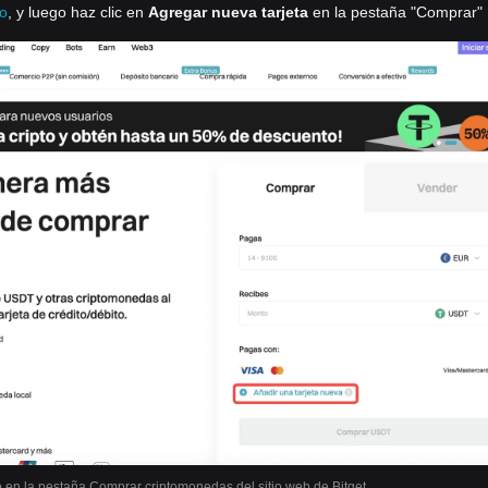
to
, y luego haz clic en
Agregar nueva tarjeta
en la pestaña "Comprar"
o en la pestaña Comprar criptomonedas del sitio web de Bitget