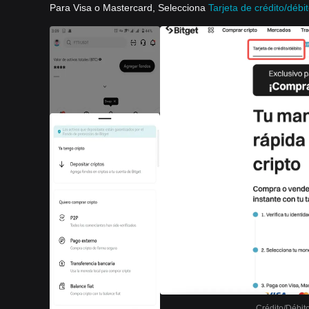
Para Visa o Mastercard, Selecciona
Tarjeta de crédito/débi
Crédito/Débit