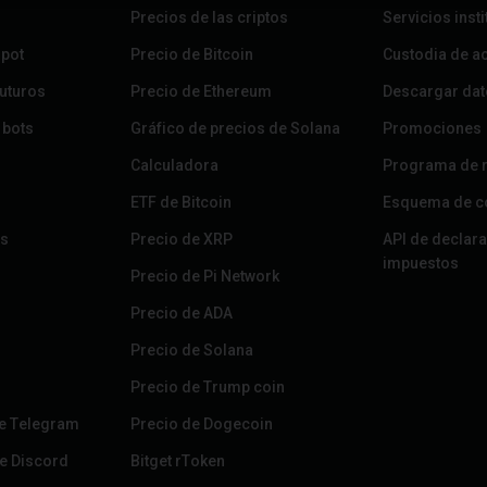
Precios de las criptos
Servicios inst
spot
Precio de Bitcoin
Custodia de a
futuros
Precio de Ethereum
Descargar da
 bots
Gráfico de precios de Solana
Promociones
Calculadora
Programa de r
ETF de Bitcoin
Esquema de c
es
Precio de XRP
API de declar
impuestos
Precio de Pi Network
Precio de ADA
Precio de Solana
Precio de Trump coin
de Telegram
Precio de Dogecoin
e Discord
Bitget rToken