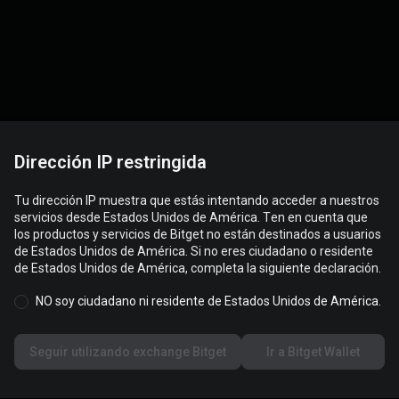
Dirección IP restringida
Comprar cripto
Soporte
Tu dirección IP muestra que estás intentando acceder a nuestros
Comprar cripto
Enviar coment
servicios desde Estados Unidos de América. Ten en cuenta que
Comprar Bitcoin
Centro de Ayu
los productos y servicios de Bitget no están destinados a usuarios
de Estados Unidos de América. Si no eres ciudadano o residente
Comprar ETH
Verificar Cana
de Estados Unidos de América, completa la siguiente declaración.
Comprar DOGE
Centro Antiest
NO soy ciudadano ni residente de Estados Unidos de América.
Comprar XRP
Solicitud de l
Seguir utilizando exchange Bitget
Ir a Bitget Wallet
en Bloque
Comprar BGB
Servicios VIP
Comprar SHIB
Programa de A