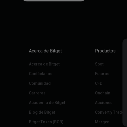
Acerca de Bitget
Productos
Acerca de Bitget
Spot
Contáctanos
Futuros
Comunidad
CFD
Carreras
Onchain
Academia de Bitget
Acciones
Blog de Bitget
Convert y Trade 
Bitget Token (BGB)
Margen