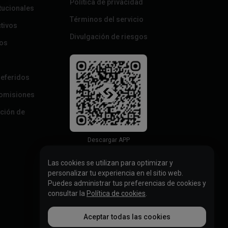
Política de privacidad
itucionales
Términos del servicio
ctivos
Divulgación de riesgos
tos
eferidos
omisiones
ación de
Descargar APP
Las cookies se utilizan para optimizar y
personalizar tu experiencia en el sitio web.
Puedes administrar tus preferencias de cookies y
consultar la
Política de cookies
.
Aceptar todas las cookies