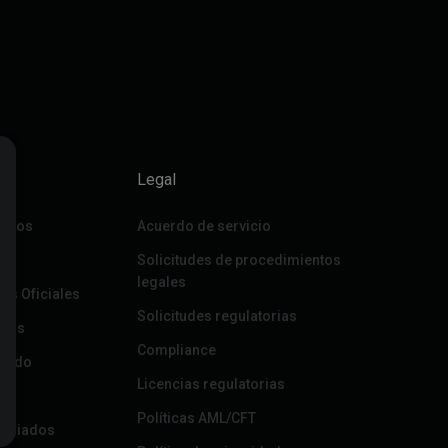
Legal
arios
Acuerdo de servicio
da
Solicitudes de procedimientos
legales
les Oficiales
Solicitudes regulatorias
afas
Compliance
istado
Licencias regulatorias
Políticas AML/CFT
filiados