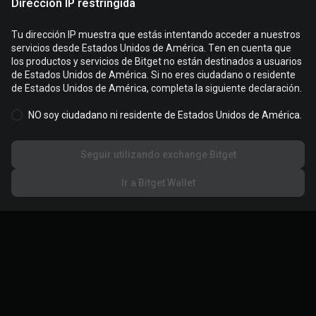
Dirección IP restringida
Tu dirección IP muestra que estás intentando acceder a nuestros
servicios desde Estados Unidos de América. Ten en cuenta que
Las cookies se utilizan para optimizar y personalizar tu
los productos y servicios de Bitget no están destinados a usuarios
experiencia en el sitio web. Puedes administrar tus preferencias
de Estados Unidos de América. Si no eres ciudadano o residente
de cookies y consultar la
Política de cookies
.
de Estados Unidos de América, completa la siguiente declaración.
NO soy ciudadano ni residente de Estados Unidos de América.
Aceptar todas las cookies
Seguir utilizando exchange Bitget
Rechazar todo
Ir a Bitget Wallet
Configuración de cookies
Acerca de Bitget