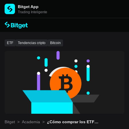
Bitget App
Trading Inteligente
ETF
Tendencias cripto
Bitcoin
Bitget
>
Academia
>
¿Cómo comprar los ETF d
e Bitcoin?