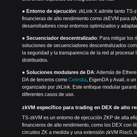
●
Entorno de ejecución
: zkLink X admite tanto TS-
financieras de alto rendimiento como zkEVM para dApp
desarrolladores crear entornos optimizados y adapta
●
Secuenciador
descentralizado
: Para mitigar los 
soluciones de secuenciadores descentralizados como
la seguridad y la transparencia de la red al procesar
distribuidos.
●
Soluciones modulares de DA
: Además de Ethere
DA de terceros como
Celestia
, EigenDA y Avail, o u
organizado por zkLink. Este enfoque modular garanti
diferentes casos de uso.
zkVM específico para trading en DEX de alto r
TS-zkVM es un entorno de ejecución ZKP de alta efi
financieros de alto rendimiento, como los DEX con lib
circuitos ZK a medida y una extensión zkVM Risc0, l