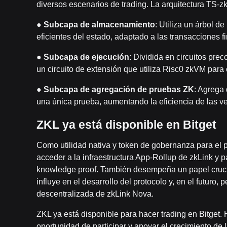
diversos escenarios de trading. La arquitectura TS-z
●
Subcapa d
e almacenamiento
: Utiliza un árbol d
eficientes del estado, adaptado a las transacciones f
●
Subcapa de ejecución
: Dividida en circuitos pre
un circuito de extensión que utiliza Risc0 zkVM par
●
Subcapa de agregación de pruebas ZK
: Agrega 
una única prueba, aumentando la eficiencia de las ve
ZKL ya está disponible en Bitget
Como utilidad nativa y token de gobernanza para el p
acceder a la infraestructura App-Rollup de zkLink y 
knowledge proof. También desempeña un papel crucia
influye en el desarrollo del protocolo y, en el futuro,
descentralizada de zkLink Nova.
ZKL ya está disponible para hacer trading en Bitget. 
oportunidad de participar y apoyar el crecimiento de