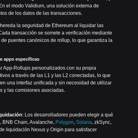
 En el modo Validium, una solución externa de
tos de los datos de las transacciones.
 hereda la seguridad de Ethereum al liquidar las
 Cada transacción se somete a verificación mediante
de puentes canónicos de rollup, lo que garantiza la
de apps específicas
ear App-Rollups personalizados con su propia
ivos a través de las L1 y las L2 conectadas, lo que
en una interfaz unificada y sin necesidad de utilizar
gos y las comisiones asociadas.
iquidación
: Los desarrolladores pueden elegir a qué
m, BNB Chain, Avalanche,
Polygon
,
Solana
, zkSync,
de liquidación Nexus y Origin para satisfacer